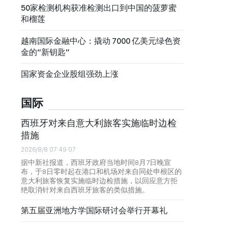
50家检测机构获准检测出口到中国的菠萝蜜
和榴莲
越南国际金融中心：撬动 7000 亿美元绿色资
金的“新钥匙”
国家资金企业股组强劲上涨
国际
西班牙对来自意大利旅客实施临时边检
措施
2026/8/8 07:49:07
据中新社报道，西班牙政府当地时间8月7日晚宣
布，于8日零时起在港口和机场对来自同处申根区的
意大利旅客恢复实施临时边检措施，以回应意方拒
绝取消针对来自西班牙旅客的类似措施。
第五届亚洲地方学国际研讨会举行开幕礼