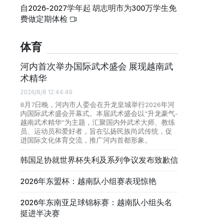
自2026-2027学年起 胡志明市为300万学生免
费做定期体检
体育
河内首次举办国际武术盛会 展现越南武
术精华
2026/8/8 12:44:49
8月7日晚，河内市人委会在升龙皇城举行2026年河
内国际武术盛会开幕式。本届武术盛会以“升龙豪气-
越南武术精华”为主题，汇聚国内外武术大师、教练
员、运动员和爱好者，旨在弘扬民族尚武传统，促
进国际文化体育交流，推广河内首都形象。
韩国足协就世界杯失利及系列争议发布致歉信
2026年东盟杯：越南队小组赛表现惊艳
2026年东南亚足球锦标赛：越南队小组头名
挺进半决赛