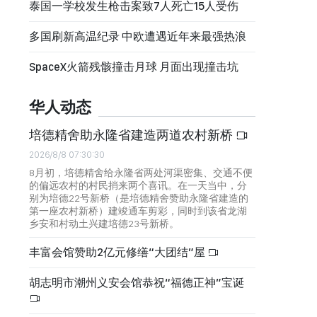
泰国一学校发生枪击案致7人死亡15人受伤
多国刷新高温纪录 中欧遭遇近年来最强热浪
SpaceX火箭残骸撞击月球 月面出现撞击坑
华人动态
培德精舍助永隆省建造两道农村新桥
2026/8/8 07:30:30
8月初，培德精舍给永隆省两处河渠密集、交通不便
的偏远农村的村民捎来两个喜讯。在一天当中，分
别为培德22号新桥（是培德精舍赞助永隆省建造的
第一座农村新桥）建竣通车剪彩，同时到该省龙湖
乡安和村动土兴建培德23号新桥。
丰富会馆赞助2亿元修缮“大团结”屋
胡志明市潮州义安会馆恭祝“福德正神”宝诞