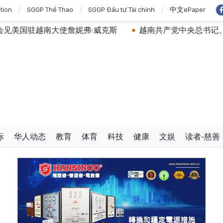
ition
SGGP Thể Thao
SGGP Đầu tư Tài chính
中文ePaper
弗·威克斯
越南共产党中央总书记、国家主席苏林将对澳
际
华人动态
教育
体育
科技
健康
文娱
读者-慈善