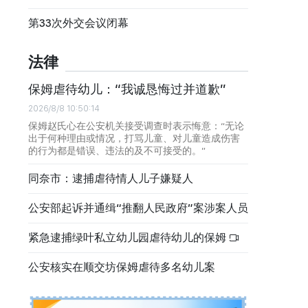
第33次外交会议闭幕
法律
保姆虐待幼儿：“我诚恳悔过并道歉”
2026/8/8 10:50:14
保姆赵氏心在公安机关接受调查时表示悔意：“无论
出于何种理由或情况，打骂儿童、对儿童造成伤害
的行为都是错误、违法的及不可接受的。”
同奈市：逮捕虐待情人儿子嫌疑人
公安部起诉并通缉“推翻人民政府”案涉案人员
紧急逮捕绿叶私立幼儿园虐待幼儿的保姆
公安核实在顺交坊保姆虐待多名幼儿案