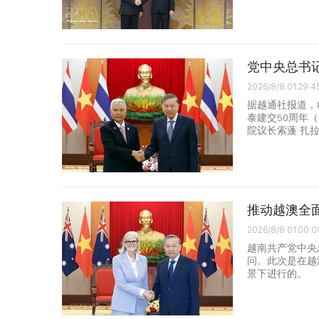
党中央总书
2026/8/8 01:29:4
据越通社报道，
泰建交50周年（
院议长索蓬·扎
推动越澳全
2026/8/8 01:00:0
越南共产党中央
问。此次是在越
景下进行的。