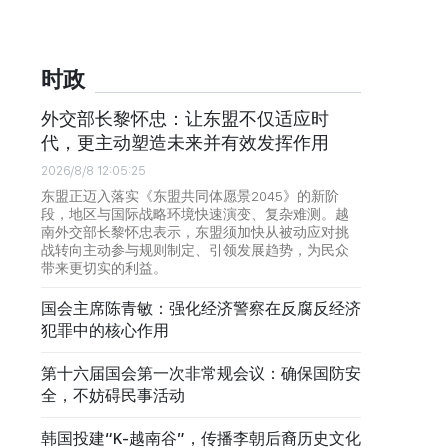
时政
外交部长黎怀忠：让东盟不仅适应时
代，更主动塑造未来并有效发挥作用
2026/8/8 12:05:25
东盟正迈入落实《东盟共同体愿景2045》的新阶
段，地区与国际战略环境快速演变、复杂难测。越
南外交部长黎怀忠表示，东盟须加快从被动应对挑
战转向主动参与规则制定、引领发展趋势，为民众
带来更切实的利益。
国会主席陈青敏：强化经济警察在反腐反经济
犯罪中的核心作用
第十六届国会第一次非常规会议：确保国防安
全，不妨碍民事活动
韩国投建“K-越南谷”，传播李朝后裔历史文化