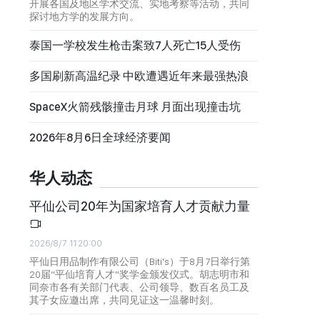
开展各国及地区学术交流、实地考察等活动，共同
探讨地方学的发展方向。
泰国一学校发生枪击案致7人死亡15人受伤
多国刷新高温纪录 中欧遭遇近年来最强热浪
SpaceX火箭残骸撞击月球 月面出现撞击坑
2026年8月6日全球经济要闻
华人动态
平仙公司20年为国家培育人才贡献力量
2026/8/7 11:20:00
平仙日用品制作有限公司（Biti's）于8月7日举行第
20届“平仙培育人才”奖学金颁发仪式。胡志明市和
同奈市各有关部门代表、公司领导、数百名员工及
其子女应邀出席，共同见证这一温馨时刻。