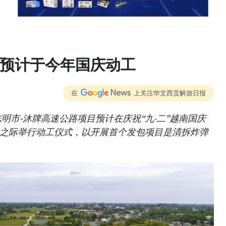
速预计于今年国庆动工
在
上关注华文西贡解放日报
明市-沐牌高速公路项目预计在庆祝“九‧二”越南国庆
.9.2)纪念之际举行动工仪式，以开展首个发包项目是清拆炸弹