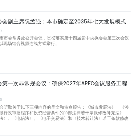
委会副主席阮孟强：本市确定至2035年七大发展模式
42
明市市委常务处召开会议，贯彻落实第十四届党中央执委会第三次会议
以现场结合视频连线方式举行。
第一次非常规会议：确保2027年APEC会议服务工程
6
国会听取关于以下三项内容的呈文和审查报告：《城市发展法》；《涉
域行政审批程序和投资经营条件的10部法律若干条款修改补充法》；
法〉、〈电信法〉、〈电子交易法〉和〈技术转让法〉若干条款修改