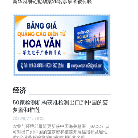
新华园项链抢劫案28名涉事者被传唤
经济
50家检测机构获准检测出口到中国的菠
萝蜜和榴莲
2026/8/7 12:36:00
农业与环境部最近更新获中国海关总署（GACC）认
可对出口到中国的菠萝蜜和榴莲开展镉指标及碱性
黄O色素指标检测的50家检测机构名单。