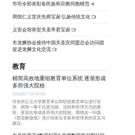
市司令部表彰各民族和宗教同胞模范
周馆仁义堂庆先师宝诞 弘扬传统文化
义安会馆恭贺关圣帝君宝诞
市龙狮协会接待中国关圣宫同盟总会访问团
促进龙狮文化交流
教育
精简高效地重组教育单位系统 逐渐形成
多所强大院校
2026/8/7 05:42:00
对各所公立大学教育单位和职技教育单位进行安
排、精简一事不仅是功能、流程和管理方式的重
组，更旨在形成多所强大的院校。围绕这一问题，
《西贡解放报》谨介绍各位专家和管理者的意见与
建议。