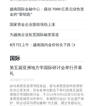
越南国际金融中心：撬动 7000 亿美元绿色资
金的“新钥匙”
国家资金企业股组强劲上涨
为越南企业拓宽国际融资渠道
8月7日上午：越南国内金价转头下跌
国际
第五届亚洲地方学国际研讨会举行开幕
礼
2026/8/7 10:37:31
由马来西亚道理书院发起，获马来西亚槟州首席部
长办公室支持，并在各单位配合下举行的第五届亚
洲地方学国际研讨会，于2026年8月6日至10日在马
来西亚槟城乔治市举行。本届研讨会以“文化遗产保
护、民众话语与理论建构”为主题，通过专题论坛、