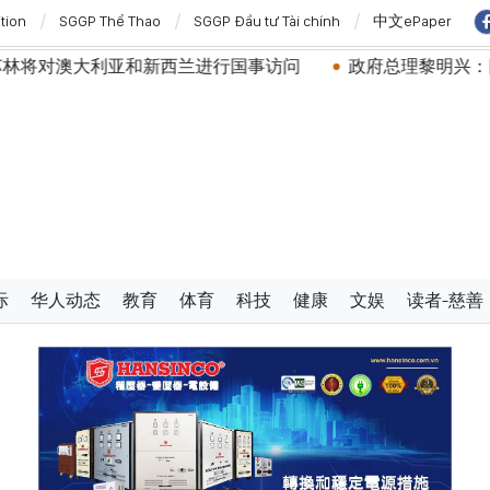
ition
SGGP Thể Thao
SGGP Đầu tư Tài chính
中文ePaper
和新西兰进行国事访问
政府总理黎明兴：网络安全必须做到
际
华人动态
教育
体育
科技
健康
文娱
读者-慈善