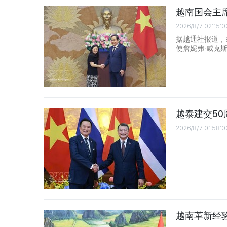
越南国会主
2026/8/7 02:15:0
据越通社报道，
使詹妮弗·威克斯（J
越泰建交5
2026/8/7 01:58:0
越南革新经