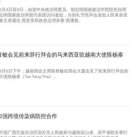
2
8月4日至6日，由党中央政治局委员、胡志明国家政治学院院长段明
志明国家政治学院代表团访问老挝，分别礼节性拜会老挝人民革命党
家主席通伦·西苏里和政府总理宋赛·西潘敦。
青敏会见前来辞行拜会的马来西亚驻越南大使陈杨泰
7
8月6日下午，越南国会主席陈青敏在国会大厦会见了前来辞行拜会的
陈杨泰（Tan Yang Thai）。
加强跨境传染病防控合作
中国广西壮族自治区崇左市人民政府与越南谅山省、高平省联合举行