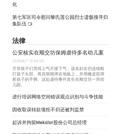
化
第七军区司令慰问黎氏莲公园烈士遗骸搜寻归
集队伍
法律
公安核实在顺交坊保姆虐待多名幼儿案
2026/8/7 13:40:00
尽管孩子们哭得上气不接下气，该名妇女仍连续殴
打孩子头部、将其狠狠摔在地板上，并用橡皮筋弹
射孩子的手脚。这起虐待事件发生在顺交坊一所幼
儿园。
进行培训网络空间错误观点识别与斗争技能
因收取误转款项拒不归还被判监禁
起诉并拘留Mekolor股份公司总经理