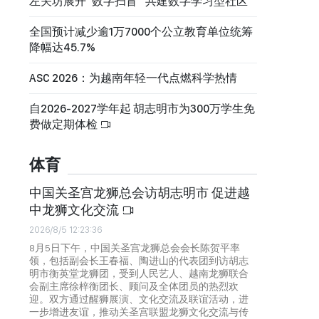
左关坊展开“数字扫盲” 共建数字学习型社区
全国预计减少逾1万7000个公立教育单位统筹
降幅达45.7%
ASC 2026：为越南年轻一代点燃科学热情
自2026-2027学年起 胡志明市为300万学生免
费做定期体检
体育
中国关圣宫龙狮总会访胡志明市 促进越
中龙狮文化交流
2026/8/5 12:23:36
8月5日下午，中国关圣宫龙狮总会会长陈贺平率
领，包括副会长王春福、陶进山的代表团到访胡志
明市衡英堂龙狮团，受到人民艺人、越南龙狮联合
会副主席徐梓衡团长、顾问及全体团员的热烈欢
迎。双方通过醒狮展演、文化交流及联谊活动，进
一步增进友谊，推动关圣宫联盟龙狮文化交流与传