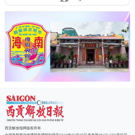
西贡解放报网版权所有
由越南新闻与传播部所属报刊局于2023年09月06日 签发第26/GP-CBC号许可
证
总编辑
: 阮克文
副总编辑
: 阮玉英、范文长、裴氏红霜、张德义、范氏云英、杨文光、阮德显、
阮克强、陈嘉宝
主编
: 阮玉英
社址
: 胡志明市棋盘坊阮氏明开街432-434号
总台
: (028) 39294091 - 转 060
热线
: 096.558.1888