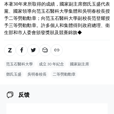
本著30年來所取得的成績，國家副主席鄧氏玉盛代表
黨、國家領導向范玉石醫科大學集體和吳明春校長授
予二等勞動勳章；向范玉石醫科大學副校長范登耀授
予三等勞動勳章。許多個人和集體得到政府總理、衛
生部和市人委會頒發獎狀及競賽錦旗◆
范玉石醫科大學
成立 30 年紀念
國家副主席
鄧氏玉盛
吳明春校長
二等勞動勳章
反馈