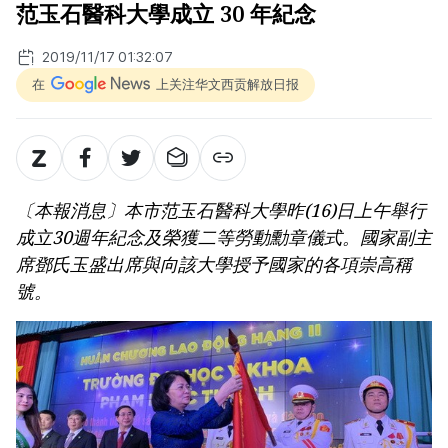
范玉石醫科大學成立 30 年紀念
2019/11/17 01:32:07
在
上关注华文西贡解放日报
〔本報消息〕本市范玉石醫科大學昨(16)日上午舉行
成立30週年紀念及榮獲二等勞動勳章儀式。國家副主
席鄧氏玉盛出席與向該大學授予國家的各項崇高稱
號。