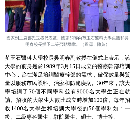
國家副主席鄧氏玉盛代表黨、國家領導向范玉石醫科大學集體和吳
明春校長授予二等勞動勳章。（圖源：陳黃）
范玉石醫科大學校長吳明春副教授在儀式上表示，該
大學的前身是於1989年3月15日成立的醫療幹部培訓
中心，旨在滿足培訓醫療幹部的需求，確保數量與質
量以服務市民照料、治療和防範疾病。30年來，該大
學培訓了70個不同學科並有9000名大學生正在就
讀。招收的大學生人數比成立時增加100倍。每年招
收1400名大學生和培訓大學後的56個學科如：一
級、二級專科醫生，駐院醫生、碩士、博士等。