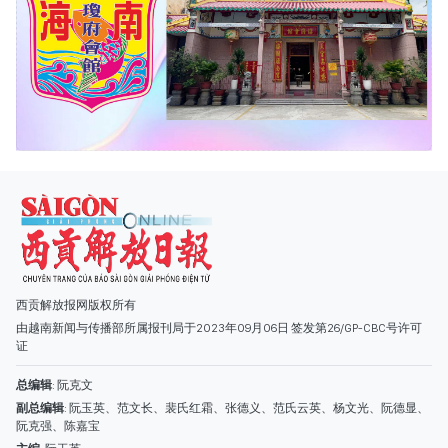
西贡解放报网版权所有
由越南新闻与传播部所属报刊局于2023年09月06日 签发第26/GP-CBC号许可
证
总编辑
: 阮克文
副总编辑
: 阮玉英、范文长、裴氏红霜、张德义、范氏云英、杨文光、阮德显、
阮克强、陈嘉宝
主编
: 阮玉英
社址
: 胡志明市棋盘坊阮氏明开街432-434号
总台
: (028) 39294091 - 转 060
热线
: 096.558.1888
编辑部
: (028) 39294092 - 转 060
电子信箱
: hoavan@sggp.org.vn; quangcaohoavan09@gmail.com
广告部
(028) 38334185
quangcaohoavan09@gmail.com;