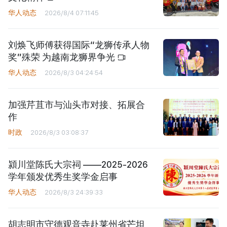
华人动态
2026/8/4 07:11:45
刘焕飞师傅获得国际“龙狮传承人物
奖”殊荣 为越南龙狮界争光
华人动态
2026/8/3 04:24:54
加强芹苴市与汕头市对接、拓展合
作
时政
2026/8/3 03:08:37
潁川堂陈氏大宗祠 ——2025-2026
学年颁发优秀生奖学金启事
华人动态
2026/8/3 24:39:33
胡志明市守德观音寺赴莱州省芒坦