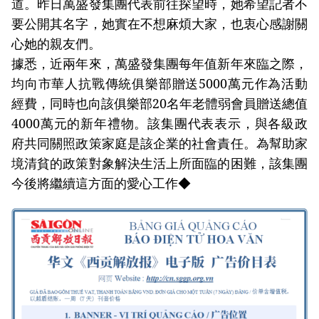
道。昨日萬盛發集團代表前往探望時，她希望記者不
要公開其名字，她實在不想麻煩大家，也衷心感謝關
心她的親友們。
據悉，近兩年來，萬盛發集團每年值新年來臨之際，
均向市華人抗戰傳統俱樂部贈送5000萬元作為活動
經費，同時也向該俱樂部20名年老體弱會員贈送總值
4000萬元的新年禮物。該集團代表表示，與各級政
府共同關照政策家庭是該企業的社會責任。為幫助家
境清貧的政策對象解決生活上所面臨的困難，該集團
今後將繼續這方面的愛心工作◆