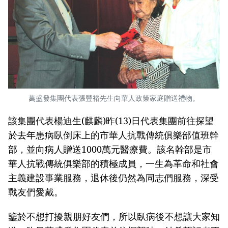
萬盛發集團代表張豐裕先生向華人政策家庭贈送禮物。
該集團代表楊迪生(麒麟)昨(13)日代表集團前往探望
於去年患病臥倒床上的市華人抗戰傳統俱樂部值班幹
部，並向病人贈送1000萬元醫療費。該名幹部是市
華人抗戰傳統俱樂部的積極成員，一生為革命和社會
主義建設事業服務，退休後仍然為同志們服務，深受
戰友們愛戴。
鑒於不想打擾親朋好友們，所以臥病後不想讓大家知