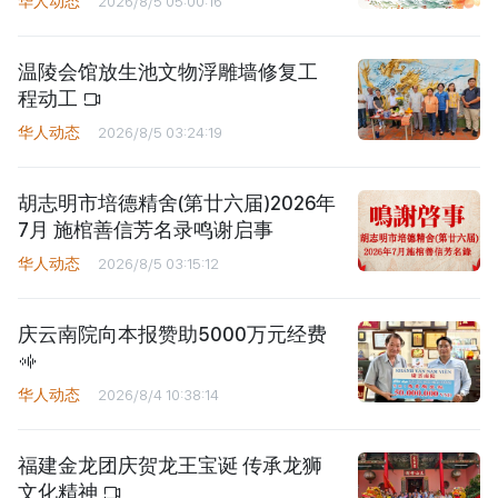
华人动态
2026/8/5 05:00:16
温陵会馆放生池文物浮雕墙修复工
程动工
华人动态
2026/8/5 03:24:19
胡志明市培德精舍(第廿六届)2026年
7月 施棺善信芳名录鸣谢启事
华人动态
2026/8/5 03:15:12
庆云南院向本报赞助5000万元经费
华人动态
2026/8/4 10:38:14
福建金龙团庆贺龙王宝诞 传承龙狮
文化精神