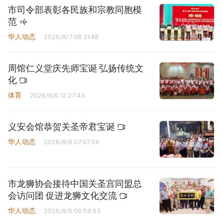
市司令部表彰各民族和宗教同胞模
范
华人动态
2026/8/7 08:31:48
周馆仁义堂庆先师宝诞 弘扬传统文
化
体育
2026/8/6 12:27:43
义安会馆恭贺关圣帝君宝诞
华人动态
2026/8/6 07:07:56
市龙狮协会接待中国关圣宫同盟总
会访问团 促进龙狮文化交流
华人动态
2026/8/6 06:59:53