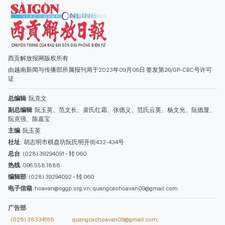
西贡解放报网版权所有
由越南新闻与传播部所属报刊局于2023年09月06日 签发第26/GP-CBC号许可
证
总编辑
: 阮克文
副总编辑
: 阮玉英、范文长、裴氏红霜、张德义、范氏云英、杨文光、阮德显、
阮克强、陈嘉宝
主编
: 阮玉英
社址
: 胡志明市棋盘坊阮氏明开街432-434号
总台
: (028) 39294091 - 转 060
热线
: 096.558.1888
编辑部
: (028) 39294092 - 转 060
电子信箱
: hoavan@sggp.org.vn; quangcaohoavan09@gmail.com
广告部
(028) 38334185
quangcaohoavan09@gmail.com;