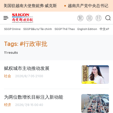
美国驻越南大使詹妮弗·威克斯
越南共产党中央总书记、国
SGGP Online
SGGP Đầu tư Tài chính
SGGP Thể Thao
English Edition
中文ePap
Tags:
#行政审批
11
results
赋权城市主动推动发展
社会
2026/8/7 05:21:00
为两位数增长目标注入新动能
经济
2026/7/8 15:00:40