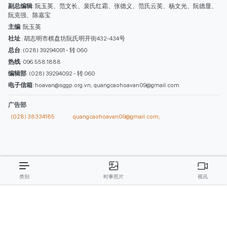
西贡解放报网版权所有
由越南新闻与传播部所属报刊局于2023年09月06日 签发第26/GP-CBC号许可
证
总编辑
: 阮克文
副总编辑
: 阮玉英、范文长、裴氏红霜、张德义、范氏云英、杨文光、阮德显、
阮克强、陈嘉宝
主编
: 阮玉英
社址
: 胡志明市棋盘坊阮氏明开街432-434号
总台
: (028) 39294091 - 转 060
热线
: 096.558.1888
编辑部
: (028) 39294092 - 转 060
电子信箱
: hoavan@sggp.org.vn; quangcaohoavan09@gmail.com
广告部
(028) 38334185
quangcaohoavan09@gmail.com;