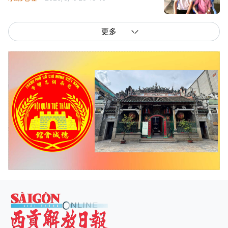
更多
西贡解放报网版权所有
由越南新闻与传播部所属报刊局于2023年09月06日 签发第26/GP-CBC号许可
证
总编辑
: 阮克文
副总编辑
: 阮玉英、范文长、裴氏红霜、张德义、范氏云英、杨文光、阮德显、
阮克强、陈嘉宝
主编
: 阮玉英
社址
: 胡志明市棋盘坊阮氏明开街432-434号