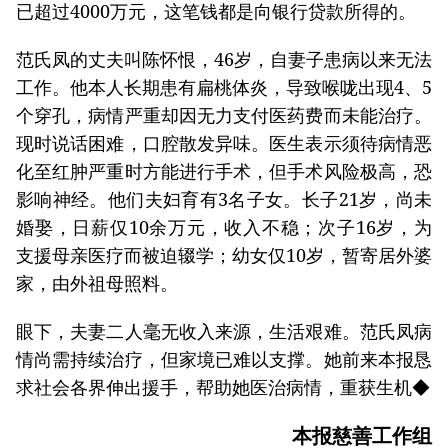
已超过4000万元，这笔钱都是向银行贷款所得的。
范氏凤的丈夫叫陈怀恨，46岁，自妻子患病以来无法
工作。他本人长期患有扁桃体炎，导致喉咙出现4、5
个穿孔，病情严重却因无力支付医药费而未能治疗。
现时说话困难，口腔散发异味。医生表示须待病情恶
化至红肿严重时方能进行手术，但手术风险极高，恐
影响神经。他们夫妇育有3名子女。长子21岁，尚未
婚娶，日薪仅10余万元，收入不稳；次子16岁，为
支援母亲医疗而被迫辍学；幼女仅10岁，暂寄居外婆
家，由外祖母照料。
眼下，夫妻二人毫无收入来源，生活艰难。范氏凤病
情尚需持续治疗，但家境已难以支撑。她前来本报恳
求社会各界伸出援手，帮助她医治病情，重获生机◆
本报慈善工作组