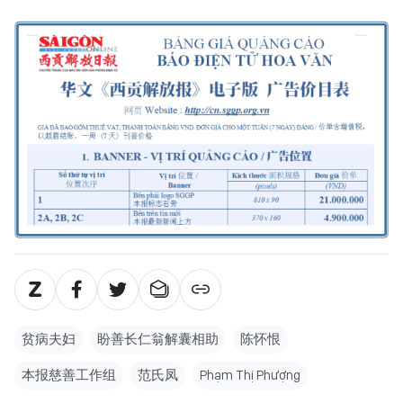
贫病夫妇
盼善长仁翁解囊相助
陈怀恨
本报慈善工作组
范氏凤
Phạm Thị Phượng