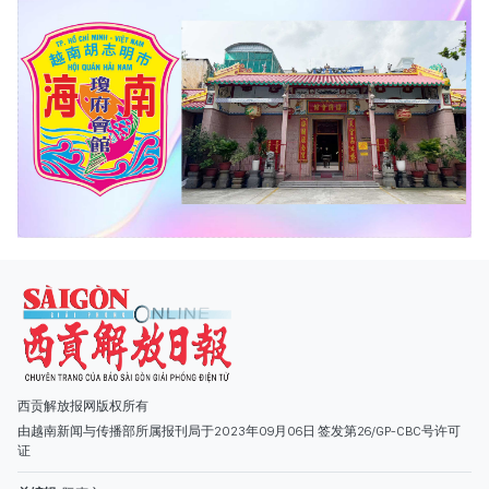
西贡解放报网版权所有
由越南新闻与传播部所属报刊局于2023年09月06日 签发第26/GP-CBC号许可
证
总编辑
: 阮克文
副总编辑
: 阮玉英、范文长、裴氏红霜、张德义、范氏云英、杨文光、阮德显、
阮克强、陈嘉宝
主编
: 阮玉英
社址
: 胡志明市棋盘坊阮氏明开街432-434号
总台
: (028) 39294091 - 转 060
热线
: 096.558.1888
编辑部
: (028) 39294092 - 转 060
电子信箱
: hoavan@sggp.org.vn; quangcaohoavan09@gmail.com