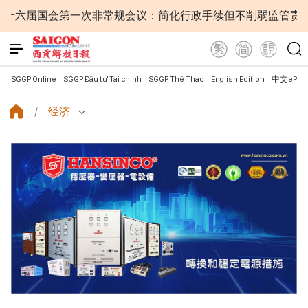
会第一次非常规会议：简化行政手续但不削弱监管责任
越南
SGGP Online
SGGP Đầu tư Tài chính
SGGP Thể Thao
English Edition
中文ePap
经济