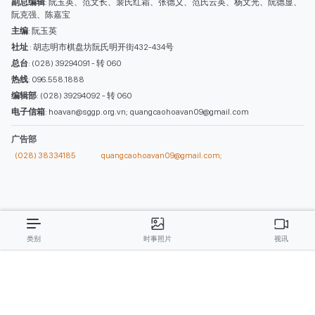
西贡解放报网版权所有
由越南新闻与传播部所属报刊局于2023年09月06日 签发第26/GP-CBC号许可
证
总编辑
: 阮克文
副总编辑
: 阮玉英、范文长、裴氏红霜、张德义、范氏云英、杨文光、阮德显、
阮克强、陈嘉宝
主编
: 阮玉英
社址
: 胡志明市棋盘坊阮氏明开街432-434号
总台
: (028) 39294091 - 转 060
热线
: 096.558.1888
编辑部
: (028) 39294092 - 转 060
电子信箱
: hoavan@sggp.org.vn; quangcaohoavan09@gmail.com
广告部
(028) 38334185
quangcaohoavan09@gmail.com;