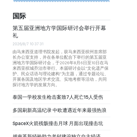
国际
第五届亚洲地方学国际研讨会举行开幕
礼
2026/8/7 10:37:31
由马来西亚道理书院发起，获马来西亚槟州首席部
长办公室支持，并在各单位配合下举行的第五届亚
洲地方学国际研讨会，于2026年8月6日至10日在马
来西亚槟城乔治市举行。本届研讨会以“文化遗产保
护、民众话语与理论建构”为主题，通过专题论坛、
开展各国及地区学术交流、实地考察等活动，共同
探讨地方学的发展方向。
泰国一学校发生枪击案致7人死亡15人受伤
多国刷新高温纪录 中欧遭遇近年来最强热浪
SpaceX火箭残骸撞击月球 月面出现撞击坑
越南革新经验助力老挝建设独立自主经济