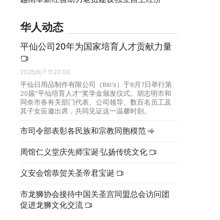
华人动态
平仙公司20年为国家培育人才贡献力量
2026/8/7 11:20:00
平仙日用品制作有限公司（Biti's）于8月7日举行第
20届“平仙培育人才”奖学金颁发仪式。胡志明市和
同奈市各有关部门代表、公司领导、数百名员工及
其子女应邀出席，共同见证这一温馨时刻。
市司令部表彰各民族和宗教同胞模范
周馆仁义堂庆先师宝诞 弘扬传统文化
义安会馆恭贺关圣帝君宝诞
市龙狮协会接待中国关圣宫同盟总会访问团
促进龙狮文化交流