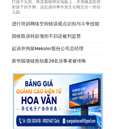
打孩子头部、将其狠狠摔在地板上，并用橡皮筋弹
射孩子的手脚。这起虐待事件发生在顺交坊一所幼
儿园。
进行培训网络空间错误观点识别与斗争技能
因收取误转款项拒不归还被判监禁
起诉并拘留Mekolor股份公司总经理
新华园项链抢劫案28名涉事者被传唤