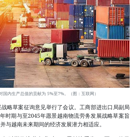
年对国内生产总值的贡献为 5%至7%。（图：互联网）
展战略草案征询意见举行了会议。工商部进出口局副局
035年时期与至2045年愿景越南物流劳务发展战略草案旨
，并与越南未来期间的经济发展潜力相适应。