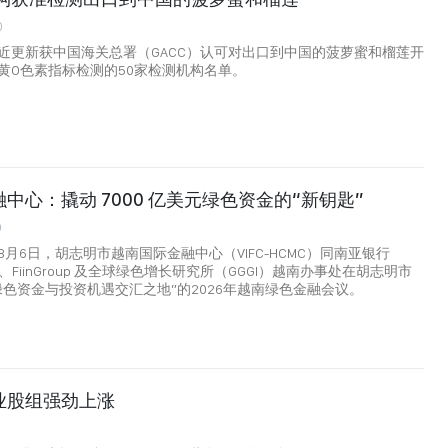
0
近更新获中国海关总署（GACC）认可对出口到中国的菠萝蜜和榴莲开
黄O色素指标检测的50家检测机构名单。
中心：撬动 7000 亿美元绿色资金的“新钥匙”
0
月6日，胡志明市越南国际金融中心（VIFC-HCMC）同南亚银行
nk）、FiinGroup 及全球绿色增长研究所（GGGI）越南办事处在胡志明市
绿色资金与投资机遇交汇之地”的2026年越南绿色金融会议。
业股组强劲上涨