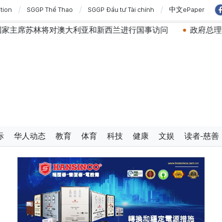
ition
SGGP Thể Thao
SGGP Đầu tư Tài chính
中文ePaper
对澳大利亚和新西兰进行国事访问
政府总理黎明兴：网络安
际
华人动态
教育
体育
科技
健康
文娱
读者-慈善