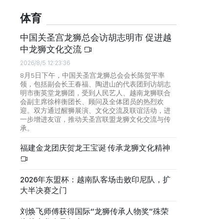
体育
中国关圣宫龙狮总会访胡志明市 促进越
中龙狮文化交流
2026/8/5 12:23:36
8月5日下午，中国关圣宫龙狮总会会长陈贺平率
领，包括副会长王春福、陶进山的代表团到访胡志
明市衡英堂龙狮团，受到人民艺人、越南龙狮联合
会副主席徐梓衡团长、顾问及全体团员的热烈欢
迎。双方通过醒狮展演、文化交流及联谊活动，进
一步增进友谊，推动关圣宫联盟龙狮文化交流与传
承。
福建金龙团庆贺龙王宝诞 传承龙狮文化精神
2026年东盟杯：越南队客场击败印尼队，扩
大半决赛之门
刘焕飞师傅获得国际“龙狮传承人物奖”殊荣