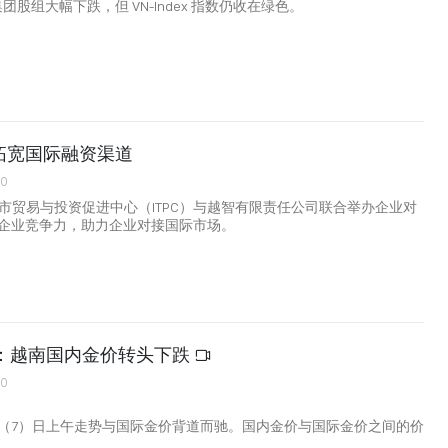
p 集团股组大幅下跌，但 VN-Index 指数仍收在绿色。
拓宽国际融资渠道
00
明市贸易与投资促进中心（ITPC）与越智有限责任公司联合举办企业对
企业竞争力，助力企业对接国际市场。
午：越南国内金价转头下跌
00
（7）日上午走势与国际金价背道而驰。国内金价与国际金价之间的价