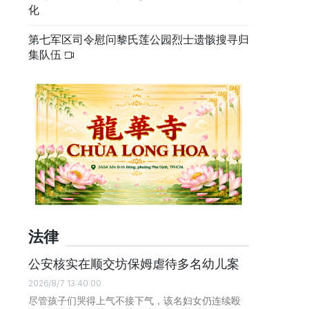
化
第七军区司令慰问黎氏莲公园烈士遗骸搜寻归
集队伍
法律
公安核实在顺交坊保姆虐待多名幼儿案
2026/8/7 13:40:00
尽管孩子们哭得上气不接下气，该名妇女仍连续殴