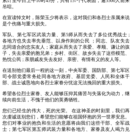
累计至今日上午10时45分，共有157个代表团，逾3500人前来
吊唁。
在宣读悼文时，陈荣玉少将表示，这对我们和各烈士亲属来说
是个伤痛与重大损失。
军队、第七军区武装力量、第5师从而失去了多位优秀战士 ;
各地方也失去率先垂范、以身作则的公民 ；同志、队友失去
志同道合的忠实友人；家庭从而失去了亲爱、孝顺、谦让的孩
子，失去亲爱的胞兄弟；乡村、街区、故乡失去了这些模范、
热忱公民 ; 亲朋戚友失去友好、亲密、有情有义的友人等。
在送别他们最后一程的这一刻，中央军委、国防部、第七军区
司令部党委常务处同各地方政府、基层党委、人民和全体干
部、战士诚恳地向各烈士家眷分忧这无法挽回的重大损失。
希望各位烈士家眷、友人能够压抑其痛苦与失落化为动力，继
续向前生活，不愧于他们的英勇牺牲。
您们已经生的伟大，死的光荣。 在这神圣的时刻里，我们再
次虔诚送别您们，希望您们能够在祖国怀抱的另一世界安息。
您们对事业的抱负和生活的意愿将由我们这些干部、全军战
士；第七军区第五师武装力量和各地方、家眷及友人竭力兑