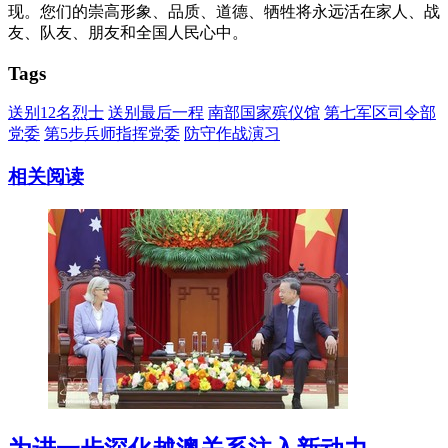
现。您们的崇高形象、品质、道德、牺牲将永远活在家人、战
友、队友、朋友和全国人民心中。
Tags
送别12名烈士
送别最后一程
南部国家殡仪馆
第七军区司令部
党委
第5步兵师指挥党委
防守作战演习
相关阅读