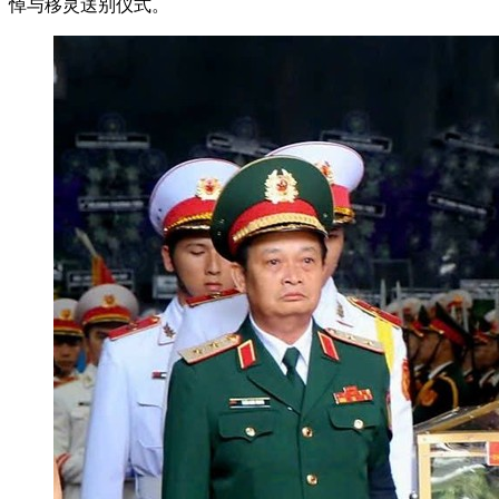
悼与移灵送别仪式。