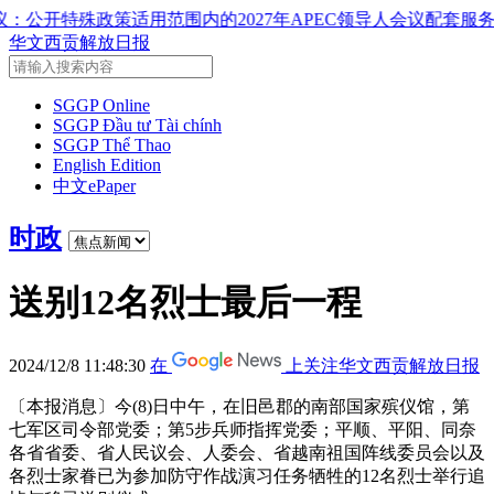
领导人会议配套服务项目工程认定标准
越南第十六届国会第一次非
华文西贡解放日报
SGGP Online
SGGP Đầu tư Tài chính
SGGP Thể Thao
English Edition
中文ePaper
时政
送别12名烈士最后一程
2024/12/8 11:48:30
在
上关注华文西贡解放日报
〔本报消息〕今(8)日中午，在旧邑郡的南部国家殡仪馆，第
七军区司令部党委；第5步兵师指挥党委；平顺、平阳、同奈
各省省委、省人民议会、人委会、省越南祖国阵线委员会以及
各烈士家眷已为参加防守作战演习任务牺牲的12名烈士举行追