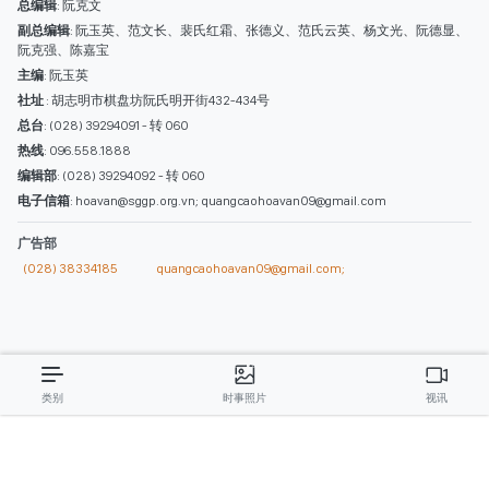
西贡解放报网版权所有
由越南新闻与传播部所属报刊局于2023年09月06日 签发第26/GP-CBC号许可
证
总编辑
: 阮克文
副总编辑
: 阮玉英、范文长、裴氏红霜、张德义、范氏云英、杨文光、阮德显、
阮克强、陈嘉宝
主编
: 阮玉英
社址
: 胡志明市棋盘坊阮氏明开街432-434号
总台
: (028) 39294091 - 转 060
热线
: 096.558.1888
编辑部
: (028) 39294092 - 转 060
电子信箱
: hoavan@sggp.org.vn; quangcaohoavan09@gmail.com
广告部