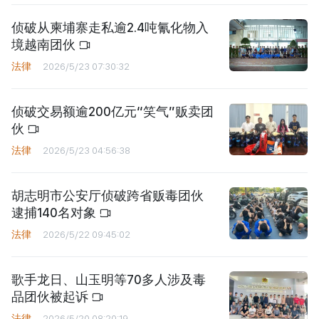
侦破从柬埔寨走私逾2.4吨氰化物入
境越南团伙
法律
2026/5/23 07:30:32
侦破交易额逾200亿元“笑气”贩卖团
伙
法律
2026/5/23 04:56:38
胡志明市公安厅侦破跨省贩毒团伙
逮捕140名对象
法律
2026/5/22 09:45:02
歌手龙日、山玉明等70多人涉及毒
品团伙被起诉
法律
2026/5/20 08:20:19