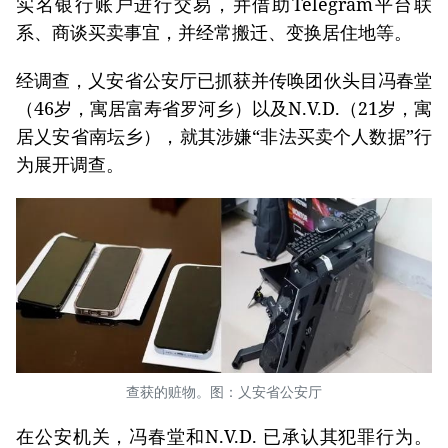
实名银行账户进行交易，并借助Telegram平台联
系、商谈买卖事宜，并经常搬迁、变换居住地等。
经调查，乂安省公安厅已抓获并传唤团伙头目冯春堂
（46岁，寓居富寿省罗河乡）以及N.V.D.（21岁，寓
居乂安省南坛乡），就其涉嫌“非法买卖个人数据”行
为展开调查。
查获的赃物。图：乂安省公安厅
在公安机关，冯春堂和N.V.D. 已承认其犯罪行为。