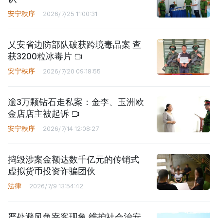
安宁秩序
2026/7/25 11:00:31
乂安省边防部队破获跨境毒品案 查
获3200粒冰毒片
安宁秩序
2026/7/20 09:18:55
逾3万颗钻石走私案：金李、玉洲欧
金店店主被起诉
安宁秩序
2026/7/14 12:08:27
捣毁涉案金额达数千亿元的传销式
虚拟货币投资诈骗团伙
法律
2026/7/9 13:54:42
严处避风角宰客现象 维护社会治安