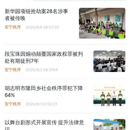
新华园项链抢劫案28名涉事
者被传唤
安宁秩序
2026/8/6 08:03:02
段宝珠因煽动颠覆国家政权罪被判
处有期徒刑7年
安宁秩序
2026/8/3 08:21:58
胡志明市隆田乡社会秩序罪犯下降
64%
安宁秩序
2026/8/1 07:00:21
以舞台剧形式开展宣传 提升法律意
识