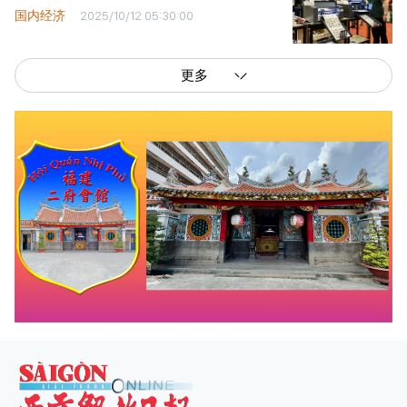
国内经济
2025/10/12 05:30:00
更多
西贡解放报网版权所有
由越南新闻与传播部所属报刊局于2023年09月06日 签发第26/GP-CBC号许可
证
总编辑
: 阮克文
副总编辑
: 阮玉英、范文长、裴氏红霜、张德义、范氏云英、杨文光、阮德显、
阮克强、陈嘉宝
主编
: 阮玉英