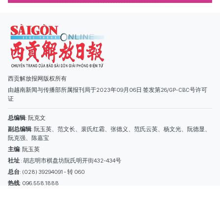
总编辑
: 阮克文
副总编辑
: 阮玉英、范文长、裴氏红霜、张德义、范氏云英、杨文光、阮德显、
阮克强、陈嘉宝
主编
: 阮玉英
社址
: 胡志明市棋盘坊阮氏明开街432-434号
总台
: (028) 39294091 - 转 060
热线
: 096.558.1888
编辑部
: (028) 39294092 - 转 060
电子信箱
: hoavan@sggp.org.vn; quangcaohoavan09@gmail.com
广告部
(028) 38334185
quangcaohoavan09@gmail.com;
类别
时事照片
视讯