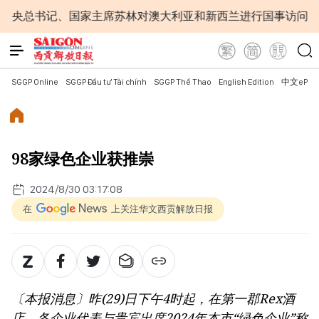
书记、国家主席苏林对澳大利亚和新西兰进行国事访问
为
SGGP Online
SGGP Đầu tư Tài chính
SGGP Thể Thao
English Edition
中文ePap
98家绿色企业获推崇
2024/8/30 03:17:08
在
上关注华文西贡解放日报
〔本报消息〕昨(29)日下午4时起，在第一郡Rex酒
店，各企业代表与贵宾出席2024年本市“绿色企业”称