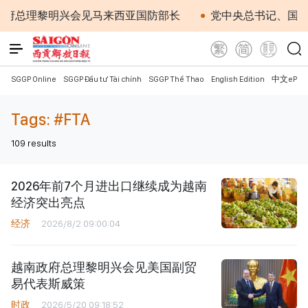
府总理黎明兴会见马来西亚国防部长
党中央总书记、国家主
SGGP Online
SGGP Đầu tư Tài chính
SGGP Thể Thao
English Edition
中文ePap
Tags:
#FTA
109
results
2026年前7个月进出口继续成为越南
经济突出亮点
经济
2026/8/2 09:00:04
越南政府总理黎明兴会见美国副贸
易代表斯威策
时政
2026/5/20 09:18:52