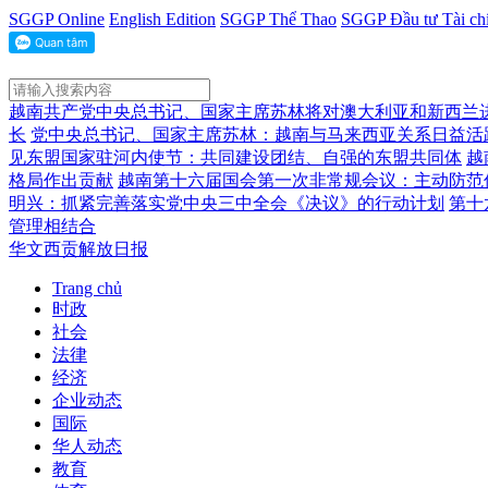
SGGP Online
English Edition
SGGP Thể Thao
SGGP Đầu tư Tài ch
越南共产党中央总书记、国家主席苏林将对澳大利亚和新西兰
长
党中央总书记、国家主席苏林：越南与马来西亚关系日益活
见东盟国家驻河内使节：共同建设团结、自强的东盟共同体
越
格局作出贡献
越南第十六届国会第一次非常规会议：主动防范
明兴：抓紧完善落实党中央三中全会《决议》的行动计划
第十
管理相结合
华文西贡解放日报
Trang chủ
时政
社会
法律
经济
企业动态
国际
华人动态
教育