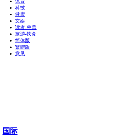
体育
科技
健康
文娱
读者-慈善
旅游-饮食
简体版
繁體版
意见
国际