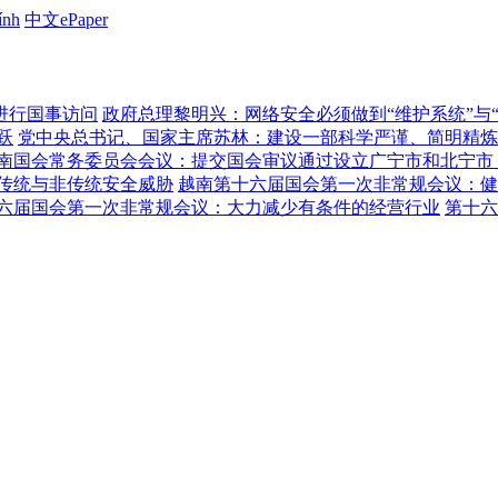
ính
中文ePaper
进行国事访问
政府总理黎明兴：网络安全必须做到“维护系统”与
跃
党中央总书记、国家主席苏林：建设一部科学严谨、简明精炼
南国会常务委员会会议：提交国会审议通过设立广宁市和北宁市
传统与非传统安全威胁
越南第十六届国会第一次非常规会议：健
六届国会第一次非常规会议：大力减少有条件的经营行业
第十六