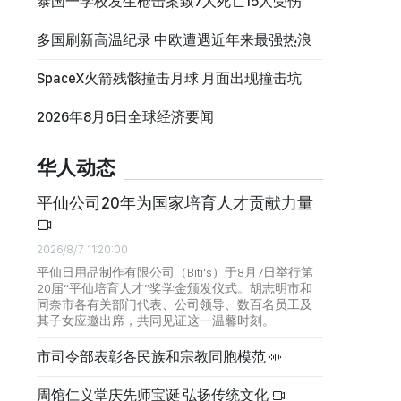
泰国一学校发生枪击案致7人死亡15人受伤
多国刷新高温纪录 中欧遭遇近年来最强热浪
SpaceX火箭残骸撞击月球 月面出现撞击坑
2026年8月6日全球经济要闻
华人动态
平仙公司20年为国家培育人才贡献力量
2026/8/7 11:20:00
平仙日用品制作有限公司（Biti's）于8月7日举行第
20届“平仙培育人才”奖学金颁发仪式。胡志明市和
同奈市各有关部门代表、公司领导、数百名员工及
其子女应邀出席，共同见证这一温馨时刻。
市司令部表彰各民族和宗教同胞模范
周馆仁义堂庆先师宝诞 弘扬传统文化