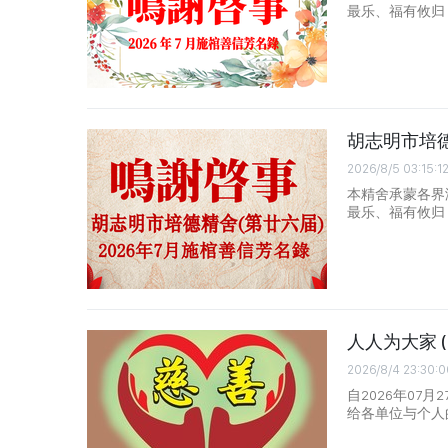
最乐、福有攸归
胡志明市培德
2026/8/5 03:15:1
本精舍承蒙各界
最乐、福有攸归
人人为大家 (自2
2026/8/4 23:30:0
自2026年07
给各单位与个人的