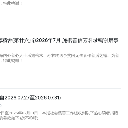
，特此鸣谢！
精舍(第廿六届)2026年7月 施棺善信芳名录鸣谢启事
2
海内外善心人士乐施棺木、寿衣转送予贫困无依者作善后之需。为善
，特此鸣谢！
026.07.27至2026.07.31)
0
月27日至2026年07月31日，本报社会慈善工作组收到以下热心读者捐赠
善款如下 (恕不称呼):