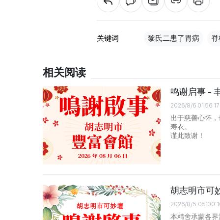
关键词
黎氏二患了胃病
脊
相关阅读
鸣谢启事 - 
2026/8/6 01:56:17
出于慈善心怀，
寿衣。
谨此致谢！
胡志明市可
2026/8/5 05:00:1
本精舍承蒙各界