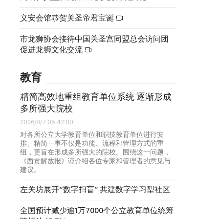
义安会馆恭贺关圣帝君宝诞
市龙狮协会接待中国关圣宫同盟总会访问团
促进龙狮文化交流
教育
精简高效地重组教育单位系统 逐渐形成
多所强大院校
2026/8/7 05:42:00
对各所公立大学教育单位和职技教育单位进行安
排、精简一事不仅是功能、流程和管理方式的重
组，更旨在形成多所强大的院校。围绕这一问题，
《西贡解放报》谨介绍各位专家和管理者的意见与
建议。
左关坊展开“数字扫盲” 共建数字学习型社区
全国预计减少逾1万7000个公立教育单位统筹