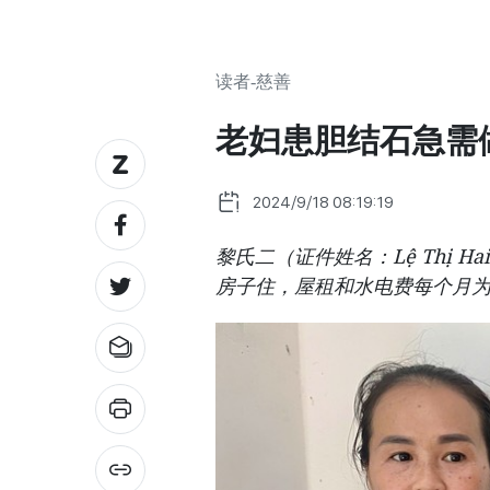
读者-慈善
老妇患胆结石急需
2024/9/18 08:19:19
黎氏二（证件姓名：Lệ Thị H
房子住，屋租和水电费每个月为