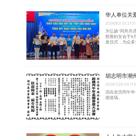
华人单位关
2026/8/2 02:21:31
为弘扬“同舟共
慈善妇女会于8月
发仪式，为众多
胡志明市潮
2026/7/29 04:11:
涓吉农历丙午年
德道场。