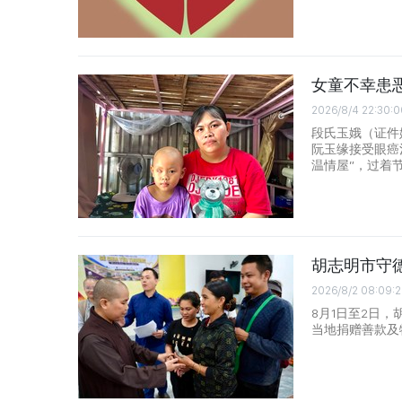
女童不幸患
2026/8/4 22:30:0
段氏玉娥（证件姓名
阮玉缘接受眼癌
温情屋”，过着
胡志明市守
2026/8/2 08:09:
8月1日至2日
当地捐赠善款及