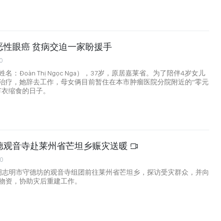
恶性眼癌 贫病交迫一家盼援手
0
：Đoàn Thị Ngọc Nga），37岁，原居嘉莱省。为了陪伴4岁女儿
治疗，她辞去工作，母女俩目前暂住在本市肿瘤医院分院附近的“零元
节衣缩食的日子。
德观音寺赴莱州省芒坦乡赈灾送暖
20
，胡志明市守德坊的观音寺组团前往莱州省芒坦乡，探访受灾群众，并向
物资，协助灾后重建工作。