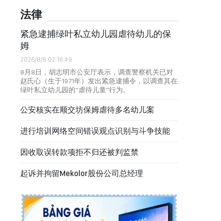
法律
紧急逮捕绿叶私立幼儿园虐待幼儿的保
姆
2026/8/8 02:16:49
8月8日，胡志明市公安厅表示，调查警察机关已对
赵氏心（生于1971年）发出紧急逮捕令，以调查其在
绿叶私立幼儿园的“虐待儿童”行为。
公安核实在顺交坊保姆虐待多名幼儿案
进行培训网络空间错误观点识别与斗争技能
因收取误转款项拒不归还被判监禁
起诉并拘留Mekolor股份公司总经理