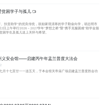
爱贫困学子与孤儿
济、扶贫助学”的优良传统，鼓励家境清寒的学子勤奋向学，胡志明市
2日上午举行2026－2027学年“梦想之桥”暨“携手克服困难”助学金颁
贫困学生及孤儿送上关怀与希望。
州义安会馆——启建丙午年盂兰普度大法会
52
七月十七至廿一一连五天，于本会馆关帝庙广场启建盂兰普度胜会功