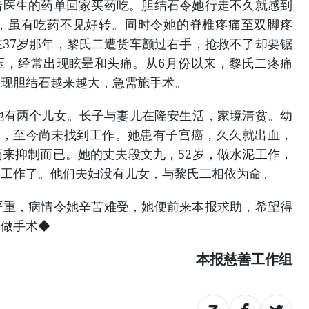
着医生的药单回家买药吃。胆结石令她行走不久就感到
，虽有吃药不见好转。同时令她的脊椎疼痛至双脚疼
37岁那年，黎氏二遭货车颤过右手，抢救不了却要锯
压，经常出现眩晕和头痛。从6月份以来，黎氏二疼痛
发现胆结石越来越大，急需施手术。
他有两个儿女。长子与妻儿在隆安生活，家境清贫。幼
年，至今尚未找到工作。她患有子宫癌，久久就出血，
来抑制而已。她的丈夫段文九，52岁，做水泥工作，
有工作了。他们夫妇没有儿女，与黎氏二相依为命。
严重，病情令她辛苦难受，她便前来本报求助，希望得
去做手术◆
本报慈善工作组