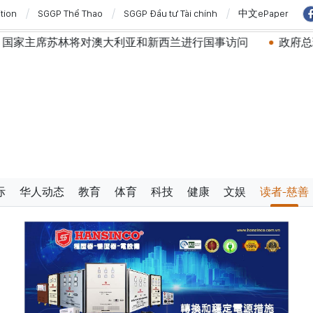
ition
SGGP Thể Thao
SGGP Đầu tư Tài chính
中文ePaper
对澳大利亚和新西兰进行国事访问
政府总理黎明兴：网络安
际
华人动态
教育
体育
科技
健康
文娱
读者-慈善