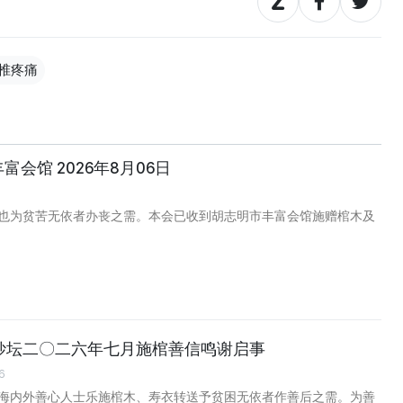
椎疼痛
丰富会馆 2026年8月06日
也为贫苦无依者办丧之需。本会已收到胡志明市丰富会馆施赠棺木及
妙坛二〇二六年七月施棺善信鸣谢启事
6
海内外善心人士乐施棺木、寿衣转送予贫困无依者作善后之需。为善