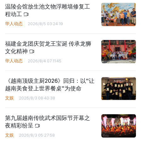
温陵会馆放生池文物浮雕墙修复工
程动工
华人动态
2026/8/5 03:24:19
福建金龙团庆贺龙王宝诞 传承龙狮
文化精神
华人动态
2026/8/4 07:11:45
《越南顶级主厨2026》回归：以“让
越南美食登上世界餐桌”为使命
文娱
2026/8/3 08:40:38
第九届越南传统武术国际节开幕之
夜精彩纷呈
文娱
2026/8/3 05:27:58