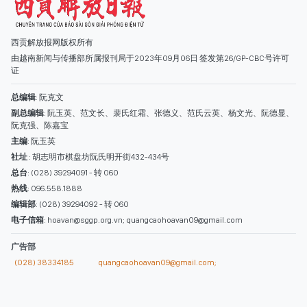
西贡解放报网版权所有
由越南新闻与传播部所属报刊局于2023年09月06日 签发第26/GP-CBC号许可
证
总编辑
: 阮克文
副总编辑
: 阮玉英、范文长、裴氏红霜、张德义、范氏云英、杨文光、阮德显、
阮克强、陈嘉宝
主编
: 阮玉英
社址
: 胡志明市棋盘坊阮氏明开街432-434号
总台
: (028) 39294091 - 转 060
热线
: 096.558.1888
编辑部
: (028) 39294092 - 转 060
电子信箱
: hoavan@sggp.org.vn; quangcaohoavan09@gmail.com
广告部
(028) 38334185
quangcaohoavan09@gmail.com;