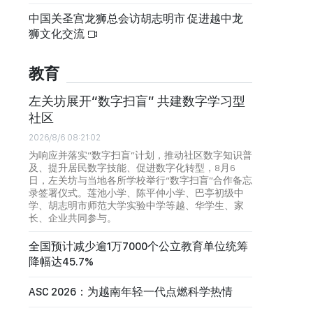
中国关圣宫龙狮总会访胡志明市 促进越中龙
狮文化交流
教育
左关坊展开“数字扫盲” 共建数字学习型
社区
2026/8/6 08:21:02
为响应并落实“数字扫盲”计划，推动社区数字知识普
及、提升居民数字技能、促进数字化转型，8月6
日，左关坊与当地各所学校举行“数字扫盲”合作备忘
录签署仪式。莲池小学、陈平仲小学、巴亭初级中
学、胡志明市师范大学实验中学等越、华学生、家
长、企业共同参与。
全国预计减少逾1万7000个公立教育单位统筹
降幅达45.7%
ASC 2026：为越南年轻一代点燃科学热情