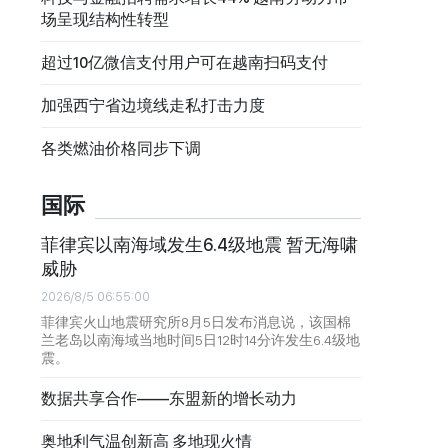
场呈现结构性转型
超过10亿微信支付用户可在越南扫码支付
加强西宁省边境线走私打击力度
各类燃油价格同步下调
国际
菲律宾以南海域发生6.4级地震 暂无海啸
威胁
2026/8/5 06:55:00
菲律宾火山地震研究所8月5日发布消息说，该国棉
兰老岛以南海域当地时间5日12时14分许发生6.4级地
震。
数据共享合作——东盟新的增长动力
奥地利气温创新高 多地现火情