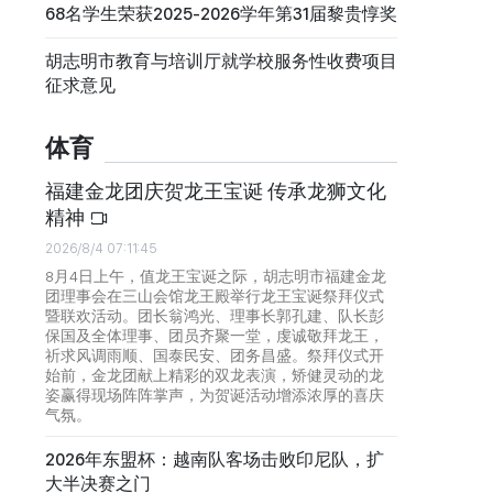
68名学生荣获2025-2026学年第31届黎贵惇奖
胡志明市教育与培训厅就学校服务性收费项目
征求意见
体育
福建金龙团庆贺龙王宝诞 传承龙狮文化
精神
2026/8/4 07:11:45
8月4日上午，值龙王宝诞之际，胡志明市福建金龙
团理事会在三山会馆龙王殿举行龙王宝诞祭拜仪式
暨联欢活动。团长翁鸿光、理事长郭孔建、队长彭
保国及全体理事、团员齐聚一堂，虔诚敬拜龙王，
祈求风调雨顺、国泰民安、团务昌盛。祭拜仪式开
始前，金龙团献上精彩的双龙表演，矫健灵动的龙
姿赢得现场阵阵掌声，为贺诞活动增添浓厚的喜庆
气氛。
2026年东盟杯：越南队客场击败印尼队，扩
大半决赛之门