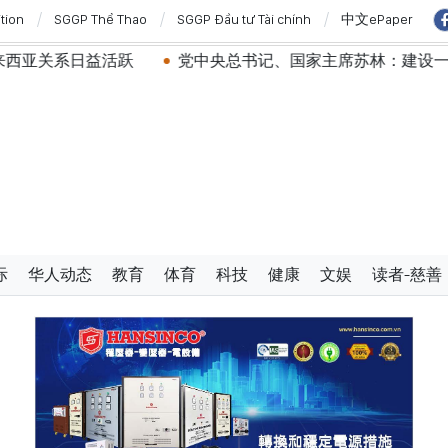
ition
SGGP Thể Thao
SGGP Đầu tư Tài chính
中文ePaper
活跃
党中央总书记、国家主席苏林：建设一部科学严谨、
际
华人动态
教育
体育
科技
健康
文娱
读者-慈善