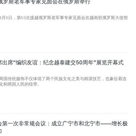
越俄罗斯老军事专家见面会在俄罗斯举行
8月5日，第53次援越俄罗斯老军事专家见面会在越南驻俄罗斯大使馆
席出席“编织友谊：纪念越泰建交50周年”展览开幕式
两国传统服饰不仅体现了两个民族文化之美与精湛技艺，也象征着连
化和两国人民的纽带。
会第一次非常规会议：成立广宁市和北宁市——增长极
力