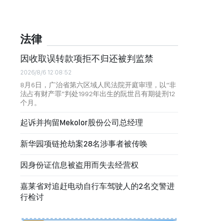
法律
因收取误转款项拒不归还被判监禁
2026/8/6 12:08:52
8月6日，广治省第六区域人民法院开庭审理，以“非
法占有财产罪”判处1992年出生的阮世吕有期徒刑12
个月。
起诉并拘留Mekolor股份公司总经理
新华园项链抢劫案28名涉事者被传唤
因身份证信息被盗用而失去经营权
嘉莱省对追赶电动自行车驾驶人的2名交警进
行检讨