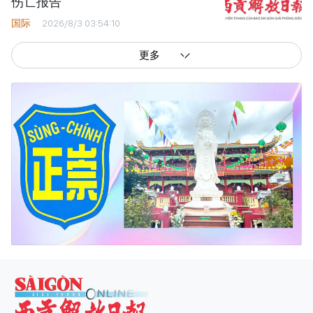
伤亡报告
国际
2026/8/3 03:54:10
更多
西贡解放报网版权所有
由越南新闻与传播部所属报刊局于2023年09月06日 签发第26/GP-CBC号许可
证
总编辑
: 阮克文
副总编辑
: 阮玉英、范文长、裴氏红霜、张德义、范氏云英、杨文光、阮德显、
阮克强、陈嘉宝
主编
: 阮玉英