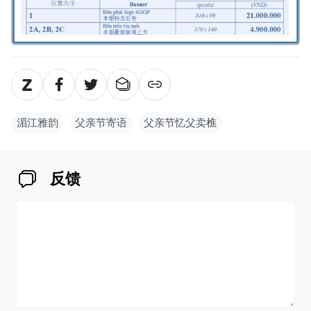
湄江雅韵
父亲节寄语
父亲节忆父卖樵
反馈