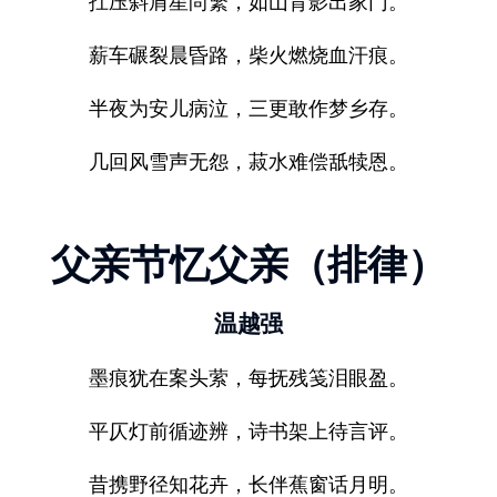
扛压斜肩星尚繁，如山背影出家门。
薪车碾裂晨昏路，柴火燃烧血汗痕。
半夜为安儿病泣，三更敢作梦乡存。
几回风雪声无怨，菽水难偿舐犊恩。
父亲节忆父亲（排律）
温越强
墨痕犹在案头萦，每抚残笺泪眼盈。
平仄灯前循迹辨，诗书架上待言评。
昔携野径知花卉，长伴蕉窗话月明。