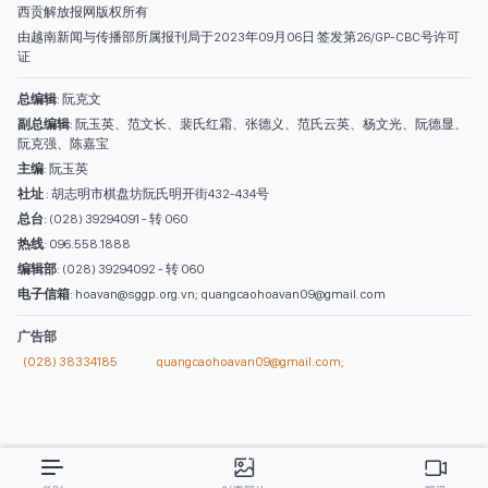
西贡解放报网版权所有
由越南新闻与传播部所属报刊局于2023年09月06日 签发第26/GP-CBC号许可
证
总编辑
: 阮克文
副总编辑
: 阮玉英、范文长、裴氏红霜、张德义、范氏云英、杨文光、阮德显、
阮克强、陈嘉宝
主编
: 阮玉英
社址
: 胡志明市棋盘坊阮氏明开街432-434号
总台
: (028) 39294091 - 转 060
热线
: 096.558.1888