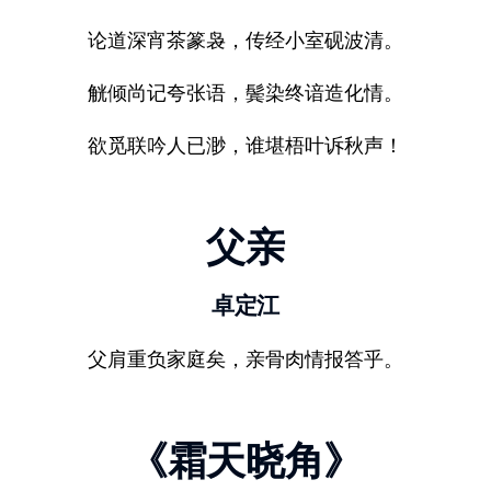
论道深宵茶篆袅，传经小室砚波清。
觥倾尚记夸张语，鬓染终谙造化情。
欲觅联吟人已渺，谁堪梧叶诉秋声！
父亲
卓定江
父肩重负家庭矣，亲骨肉情报答乎。
《霜天晓角》