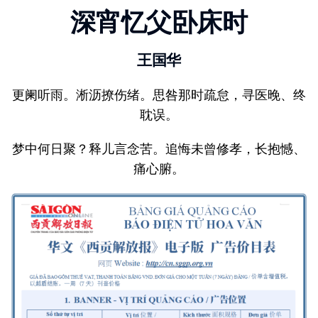
深宵忆父卧床时
王国华
更阑听雨。淅沥撩伤绪。思咎那时疏怠，寻医晚、终
耽误。
梦中何日聚？释儿言念苦。追悔未曾修孝，长抱憾、
痛心腑。