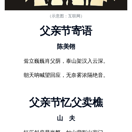
（示意图：互联网）
父亲节寄语
陈美翎
耸立巍巍肖父荫，泰山架汉入云深。
朝天呐喊望回应，无奈雾浓隔绝音。
父亲节忆父卖樵
山 夫