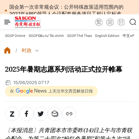
国会第一次非常规会议：公开特殊政策适用范围内的
2027年APEC领导人会议配套服务项目工程认定标准
越南第十六届国会第一次非常规会议：简化行政手续
但不削弱监管责任
越南国会主席陈青敏会见美国驻越南大使詹妮弗·威克
SGGP Online
SGGP Đầu tư Tài chính
SGGP Thể Thao
English Edition
中文ePap
斯
越南共产党中央总书记、国家主席苏林将对澳大利亚
时政
和新西兰进行国事访问
政府总理黎明兴：网络安全必须做到“维护系统”与
2025年暑期志愿系列活动正式拉开帷幕
“保护人员”紧密结合
越南政府总理黎明兴会见马来西亚国防部长
党中央总书记、国家主席苏林：越南与马来西亚关系
15/06/2025 07:17
日益活跃
在
上关注华文西贡解放日报
党中央总书记、国家主席苏林：建设一部科学严谨、
简明精炼、便于执行且具有长远生命力的党章
苏林总书记、国家主席会见东盟国家驻河内使节：共
同建设团结、自强的东盟共同体
越南国会常务委员会会议：提交国会审议通过设立广
〔本报消息〕共青团本市市委昨(14)日上午与市青联
宁市和北宁市《决议》
会配合，为第二十四次“粉红色暑期”和第十九次“绿