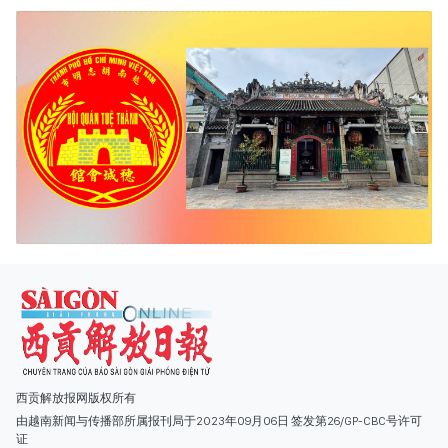
西贡解放报网版权所有
由越南新闻与传播部所属报刊局于2023年09月06日 签发第26/GP-CBC号许可
证
总编辑
: 阮克文
副总编辑
: 阮玉英、范文长、裴氏红霜、张德义、范氏云英、杨文光、阮德显、
阮克强、陈嘉宝
主编
: 阮玉英
社址
: 胡志明市棋盘坊阮氏明开街432-434号
总台
: (028) 39294091 - 转 060
热线
: 096.558.1888
编辑部
: (028) 39294092 - 转 060
电子信箱
: hoavan@sggp.org.vn; quangcaohoavan09@gmail.com