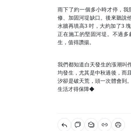
雨下了約一個多小時才停，我
修、加固河堤缺口。後來聽說
水牆再填高3 吋，大約加了3
正在施工的堅固河堤。不過多
生，值得讚揚。
我們都知道白天發生的漲潮叫作
均發生，尤其是中秋過後，而
汐卻是破天荒，頭一次體會到
生活才得保障◆