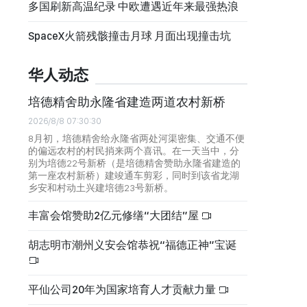
多国刷新高温纪录 中欧遭遇近年来最强热浪
SpaceX火箭残骸撞击月球 月面出现撞击坑
华人动态
培德精舍助永隆省建造两道农村新桥
2026/8/8 07:30:30
8月初，培德精舍给永隆省两处河渠密集、交通不便
的偏远农村的村民捎来两个喜讯。在一天当中，分
别为培德22号新桥（是培德精舍赞助永隆省建造的
第一座农村新桥）建竣通车剪彩，同时到该省龙湖
乡安和村动土兴建培德23号新桥。
丰富会馆赞助2亿元修缮“大团结”屋
胡志明市潮州义安会馆恭祝“福德正神”宝诞
平仙公司20年为国家培育人才贡献力量