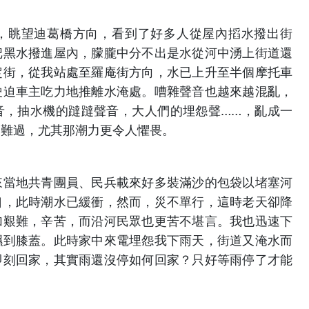
，眺望迪葛橋方向，看到了好多人從屋內搯水撥出街
把黑水撥進屋內，朦朧中分不出是水從河中湧上街道還
定街，從我站處至羅庵街方向，水已上升至半個摩托車
駛迫車主吃力地推離水淹處。嘈雜聲音也越來越混亂，
音，抽水機的躂躂聲音，大人們的埋怨聲……，亂成一
、難過，尤其那潮力更令人懼畏。
來當地共青團員、民兵載來好多裝滿沙的包袋以堵塞河
口，此時潮水已緩衝，然而，災不單行，這時老天卻降
加艱難，辛苦，而沿河民眾也更苦不堪言。我也迅速下
濕到膝蓋。此時家中來電埋怨我下雨天，街道又淹水而
即刻回家，其實雨還沒停如何回家？只好等雨停了才能