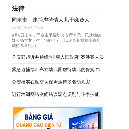
法律
同奈市：逮捕虐待情人儿子嫌疑人
2026/8/8 05:03:48
8月8日上午，同奈市平福坊公安厅表示，已逮捕嫌
疑人杨大龙（生于1997年），以调查其蓄意伤害和
虐待儿童行为。
公安部起诉并通缉“推翻人民政府”案涉案人员
紧急逮捕绿叶私立幼儿园虐待幼儿的保姆
公安核实在顺交坊保姆虐待多名幼儿案
进行培训网络空间错误观点识别与斗争技能