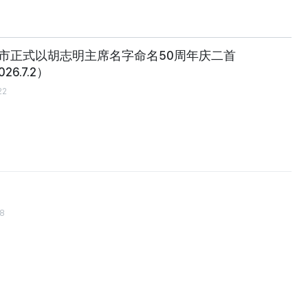
定市正式以胡志明主席名字命名50周年庆二首
026.7.2）
22
38