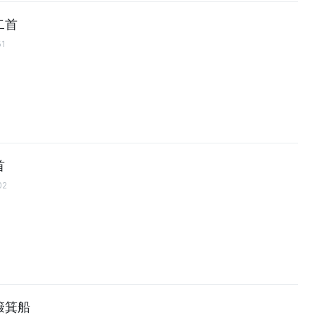
二首
51
首
02
簸箕船