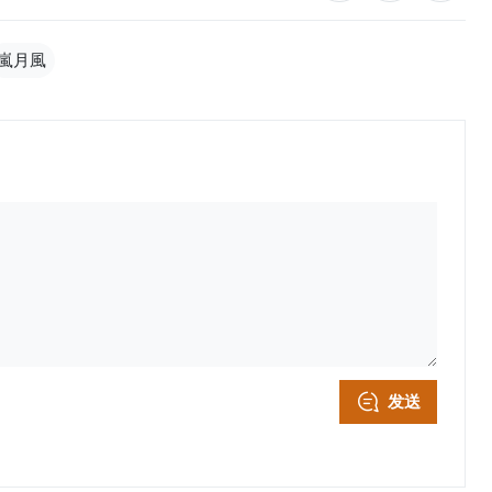
嵐月風
发送