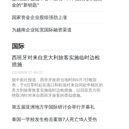
金的“新钥匙”
国家资金企业股组强劲上涨
为越南企业拓宽国际融资渠道
国际
西班牙对来自意大利旅客实施临时边检
措施
2026/8/8 07:49:07
据中新社报道，西班牙政府当地时间8月7日晚宣
布，于8日零时起在港口和机场对来自同处申根区的
意大利旅客恢复实施临时边检措施，以回应意方拒
绝取消针对来自西班牙旅客的类似措施。
第五届亚洲地方学国际研讨会举行开幕礼
泰国一学校发生枪击案致7人死亡15人受伤