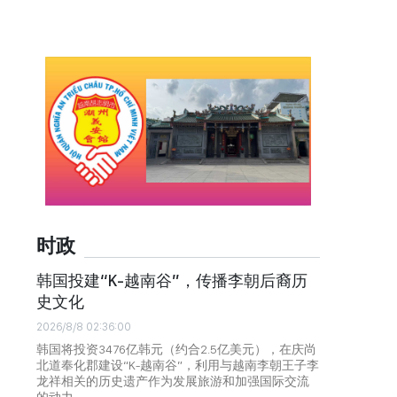
时政
韩国投建“K-越南谷”，传播李朝后裔历
史文化
2026/8/8 02:36:00
韩国将投资3476亿韩元（约合2.5亿美元），在庆尚
北道奉化郡建设“K-越南谷”，利用与越南李朝王子李
龙祥相关的历史遗产作为发展旅游和加强国际交流
的动力。