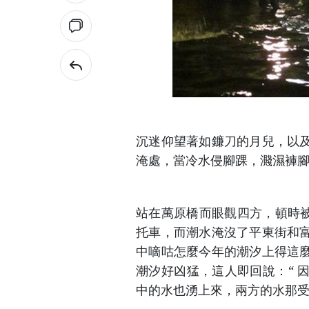
沉迷仰望著如鐮刀的月兒，以
淹處，當冷水侵腳踝，濺濕褲
站在萬原橋而眼觀四方，頓時被
托車，而潮水淹沒了平東街和
中嘀咕怎麼今年的潮汐上得這
潮汐好凶猛，這人即回說：“ 
中的水也湧上來，兩方的水那受