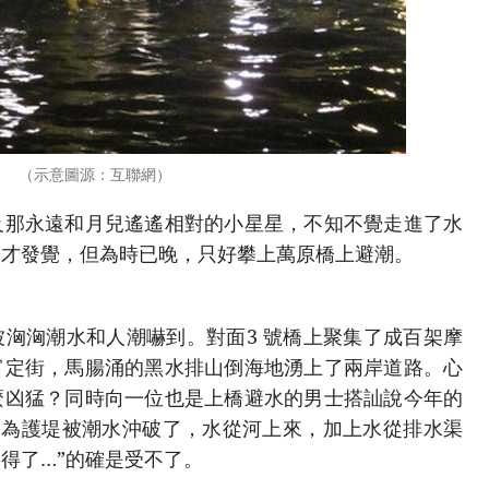
（示意圖源：互聯網）
及那永遠和月兒遙遙相對的小星星，不知不覺走進了水
腳才發覺，但為時已晚，只好攀上萬原橋上避潮。
洶洶潮水和人潮嚇到。對面3 號橋上聚集了成百架摩
富定街，馬腸涌的黑水排山倒海地湧上了兩岸道路。心
麼凶猛？同時向一位也是上橋避水的男士搭訕說今年的
因為護堤被潮水沖破了，水從河上來，加上水從排水渠
得了…”的確是受不了。