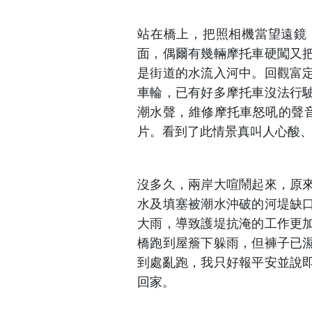
站在橋上，把照相機當望遠鏡
面，偶爾有幾輛摩托車硬闖又
是街道的水流入河中。回觀富
車輪，已有好多摩托車沒法行
潮水聲，維修摩托車怒吼的聲
片。看到了此情景真叫人心酸
沒多久，兩岸大喧鬧起來，原
水及填塞被潮水沖破的河堤缺
大雨，導致護堤抗淹的工作更
橋跑到屋簷下躲雨，但褲子已
到處亂跑，我只好報平安並說
回家。