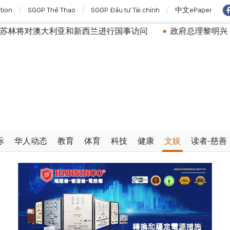
ition
SGGP Thể Thao
SGGP Đầu tư Tài chính
中文ePaper
亚和新西兰进行国事访问
政府总理黎明兴：网络安全必须做
际
华人动态
教育
体育
科技
健康
文娱
读者-慈善