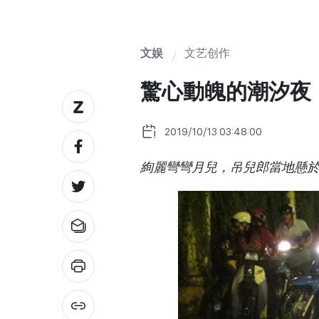
文娱
文艺创作
驚心動魄的潮汐夜
2019/10/13 03:48:00
絢麗彎彎月兒，吊兒郎當地懸