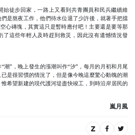
開始徒步回家，一路上又看到共青團員和民兵繼續維
他們是熬夜工作，他們待水位退了少許後，就著手把擋
 塊空心磚塊，其實這只是暫時應付吧！主要還是要等那
虧了這些年輕人及時趕到救災，因此沒有遺憾情況發
“潮”，晚上發生的漲潮叫作“汐”，每月的月初和月尾
且已是很習慣的情況了，但是像今晚這麼驚心動魄的潮
。惟希望新建的現代護河堤盡快竣工，到時沿岸居民的
嵐月風