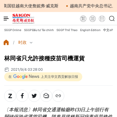
驻越南大使詹妮弗·威克斯
越南共产党中央总书记、国家主
SGGP Online
SGGP Đầu tư Tài chính
SGGP Thể Thao
English Edition
中文ePap
时政
林同省只允許接種疫苗司機運貨
2021/9/4 03:28:00
在
上关注华文西贡解放日报
〔本報消息〕林同省交通運輸廳昨(3)日上午頒行有
關確保跨省運貨司機、隨車員接種新冠病毒疫苗條件