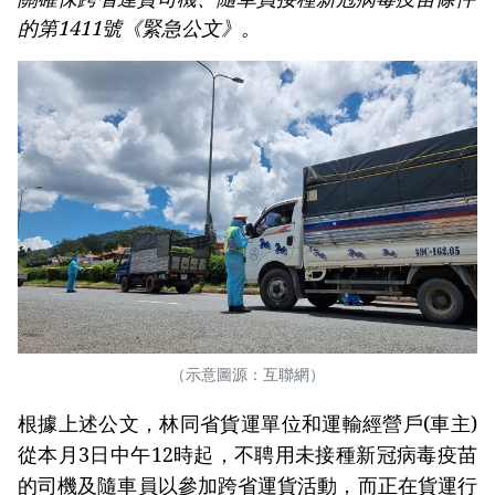
的第1411號《緊急公文》。
（示意圖源：互聯網）
根據上述公文，林同省貨運單位和運輸經營戶(車主)
從本月3日中午12時起，不聘用未接種新冠病毒疫苗
的司機及隨車員以參加跨省運貨活動，而正在貨運行