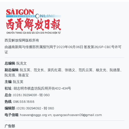
总编辑
: 阮克文
副总编辑
: 阮玉英、范文长、裴氏红霜、张德义、范氏云英、杨文光、阮德显、
阮克强、陈嘉宝
主编
: 阮玉英
社址
: 胡志明市棋盘坊阮氏明开街432-434号
总台
: (028) 39294091 - 转 060
热线
: 096.558.1888
编辑部
: (028) 39294092 - 转 060
电子信箱
: hoavan@sggp.org.vn; quangcaohoavan09@gmail.com
广告部
(028) 38334185
quangcaohoavan09@gmail.com;
类别
时事照片
视讯