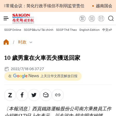
会议：简化行政手续但不削弱监管责任
越南国会主席陈青
SGGP Online
SGGP Đầu tư Tài chính
SGGP Thể Thao
English Edition
中文ePap
时政
10 歲男童在火車丟失獲送回家
2022/7/18 06:37:27
在
上关注华文西贡解放日报
〔本報消息〕西貢鐵路運輸股份公司南方乘務員工作
小組昨(17)日上午表示，川走河內-胡志明市編號