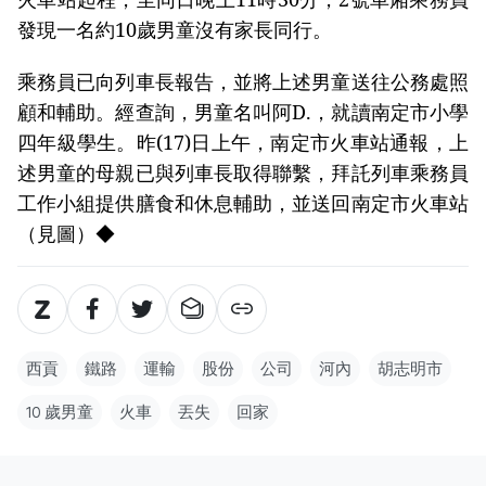
發現一名約10歲男童沒有家長同行。
乘務員已向列車長報告，並將上述男童送往公務處照
顧和輔助。經查詢，男童名叫阿D.，就讀南定市小學
四年級學生。昨(17)日上午，南定市火車站通報，上
述男童的母親已與列車長取得聯繫，拜託列車乘務員
工作小組提供膳食和休息輔助，並送回南定市火車站
（見圖）◆
西貢
鐵路
運輸
股份
公司
河內
胡志明市
10 歲男童
火車
丟失
回家