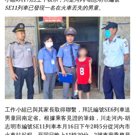
SE11列車已發現一名在火車丟失的男童。
工作小組已與其家長取得聯繫，拜託編號SE6列車送
男童回南定省。根據乘客見證的筆錄，川走河內-胡
志明市編號SE11列車本月16日下午2時5分從河內市
火車站起程，至同日晚上11時30分，2號車廂乘務員