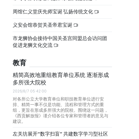
周馆仁义堂庆先师宝诞 弘扬传统文化
义安会馆恭贺关圣帝君宝诞
市龙狮协会接待中国关圣宫同盟总会访问团
促进龙狮文化交流
教育
精简高效地重组教育单位系统 逐渐形成
多所强大院校
2026/8/7 05:42:00
对各所公立大学教育单位和职技教育单位进行安
排、精简一事不仅是功能、流程和管理方式的重
组，更旨在形成多所强大的院校。围绕这一问题，
《西贡解放报》谨介绍各位专家和管理者的意见与
建议。
左关坊展开“数字扫盲” 共建数字学习型社区