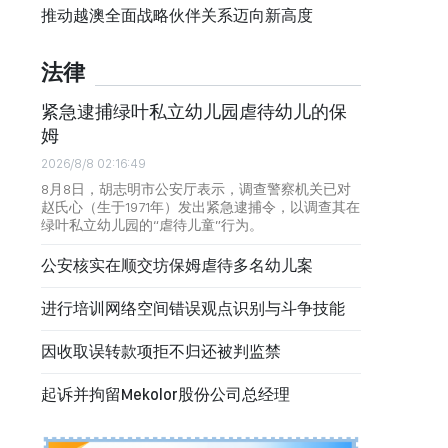
推动越澳全面战略伙伴关系迈向新高度
法律
紧急逮捕绿叶私立幼儿园虐待幼儿的保
姆
2026/8/8 02:16:49
8月8日，胡志明市公安厅表示，调查警察机关已对
赵氏心（生于1971年）发出紧急逮捕令，以调查其在
绿叶私立幼儿园的“虐待儿童”行为。
公安核实在顺交坊保姆虐待多名幼儿案
进行培训网络空间错误观点识别与斗争技能
因收取误转款项拒不归还被判监禁
起诉并拘留Mekolor股份公司总经理