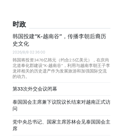
时政
韩国投建“K-越南谷”，传播李朝后裔历
史文化
2026/8/8 02:36:00
韩国将投资3476亿韩元（约合2.5亿美元），在庆尚
北道奉化郡建设“K-越南谷”，利用与越南李朝王子李
龙祥相关的历史遗产作为发展旅游和加强国际交流
的动力。
第33次外交会议闭幕
泰国国会主席兼下议院议长结束对越南正式访
问
党中央总书记、国家主席苏林会见泰国国会主
席