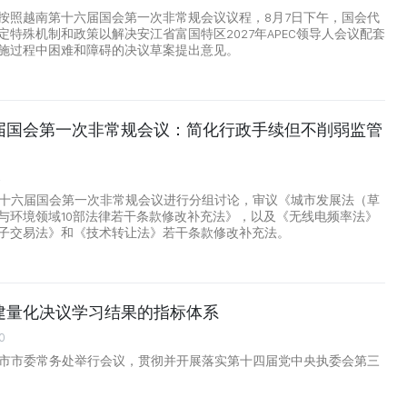
按照越南第十六届国会第一次非常规会议议程，8月7日下午，国会代
定特殊机制和政策以解决安江省富国特区2027年APEC领导人会议配套
施过程中困难和障碍的决议草案提出意见。
届国会第一次非常规会议：简化行政手续但不削弱监管
2
第十六届国会第一次非常规会议进行分组讨论，审议《城市发展法（草
与环境领域10部法律若干条款修改补充法》，以及《无线电频率法》
子交易法》和《技术转让法》若干条款修改补充法。
建量化决议学习结果的指标体系
0
明市市委常务处举行会议，贯彻并开展落实第十四届党中央执委会第三