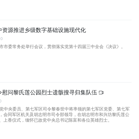
中资源推进乡级数字基础设施现代化
00
明市市委常务处举行会议，贯彻落实党第十四届三中全会《决议》。
令慰问黎氏莲公园烈士遗骸搜寻归集队伍
0
由党中央委员、第七军区司令黎春世中将率领的第七军区党委、第七军
，会同军区机关及胡志明市司令部领导，在胡志明市和兴坊黎氏莲公
、上香仪式，缅怀已故党中央总书记陈富和各位英雄烈士。