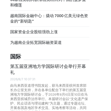
和榴莲
越南国际金融中心：撬动 7000 亿美元绿色资
金的“新钥匙”
国家资金企业股组强劲上涨
为越南企业拓宽国际融资渠道
国际
第五届亚洲地方学国际研讨会举行开幕
礼
2026/8/7 10:37:31
由马来西亚道理书院发起，获马来西亚槟州首席部
长办公室支持，并在各单位配合下举行的第五届亚
洲地方学国际研讨会，于2026年8月6日至10日在马
来西亚槟城乔治市举行。本届研讨会以“文化遗产保
护、民众话语与理论建构”为主题，通过专题论坛、
开展各国及地区学术交流、实地考察等活动，共同