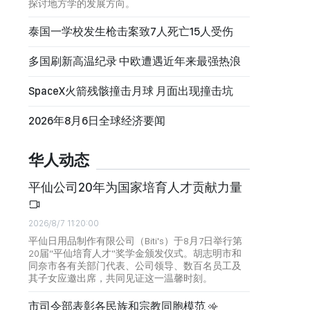
探讨地方学的发展方向。
泰国一学校发生枪击案致7人死亡15人受伤
多国刷新高温纪录 中欧遭遇近年来最强热浪
SpaceX火箭残骸撞击月球 月面出现撞击坑
2026年8月6日全球经济要闻
华人动态
平仙公司20年为国家培育人才贡献力量
2026/8/7 11:20:00
平仙日用品制作有限公司（Biti's）于8月7日举行第
20届“平仙培育人才”奖学金颁发仪式。胡志明市和
同奈市各有关部门代表、公司领导、数百名员工及
其子女应邀出席，共同见证这一温馨时刻。
市司令部表彰各民族和宗教同胞模范