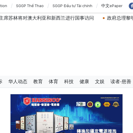
ition
SGGP Thể Thao
SGGP Đầu tư Tài chính
中文ePaper
澳大利亚和新西兰进行国事访问
政府总理黎明兴：网络安全必
际
华人动态
教育
体育
科技
健康
文娱
读者-慈善