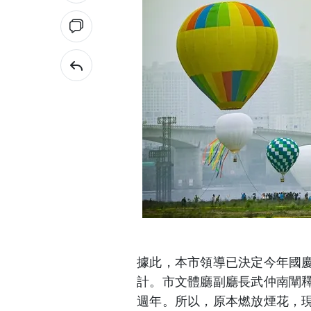
據此，本市領導已決定今年國
計。市文體廳副廳長武仲南闡
週年。所以，原本燃放煙花，