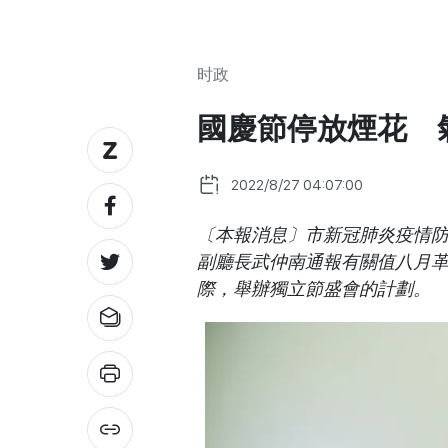
时政
國慶節停放煙花 
2022/8/27 04:07:00
〔本報消息〕市新冠肺炎疫情
副廳長武仲南通報有關值八月革
際，舉辦獨立節盛會的計劃。