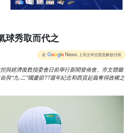
氣球秀取而代之
在
上关注华文西贡解放日报
防控與經濟復甦指委會日前舉行新聞發佈會。市文體廳
命與“九‧二”國慶節77週年紀念和西貢起義奪得政權之