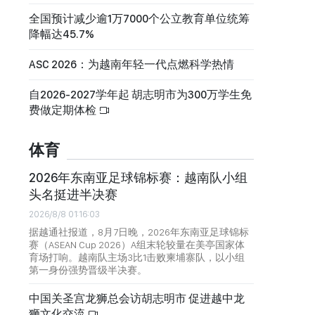
全国预计减少逾1万7000个公立教育单位统筹
降幅达45.7%
ASC 2026：为越南年轻一代点燃科学热情
自2026-2027学年起 胡志明市为300万学生免
费做定期体检
体育
2026年东南亚足球锦标赛：越南队小组
头名挺进半决赛
2026/8/8 01:16:03
据越通社报道，8月7日晚，2026年东南亚足球锦标
赛（ASEAN Cup 2026）A组末轮较量在美亭国家体
育场打响。越南队主场3比1击败柬埔寨队，以小组
第一身份强势晋级半决赛。
中国关圣宫龙狮总会访胡志明市 促进越中龙
狮文化交流