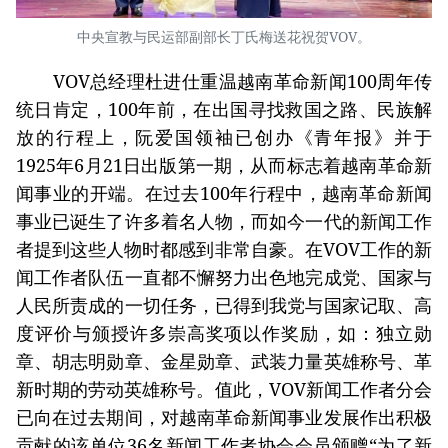
中央宣教与民运部副部长丁氏梅送花祝贺VOV。
VOV总经理杜进仕重温越南革命新闻100周年传
统日肯定，100年前，在出国寻找救国之路、民族解
放的行程上，阮爱国领袖已创办《青年报》并于
1925年6月21日出版第一期，从而标志着越南革命新
闻事业的开端。在过去100年行程中，越南革命新闻
事业已诞生了许多着名人物，而如今一代的新闻工作
者提到这些人物时都感到非常自豪。在VOV工作的新
闻工作者队伍一直都不懈努力出色地完成党、国家与
人民所责成的一切任务，已得到我党与国家记取、高
度评价与颁授许多崇高奖项以作奖励，如：独立勋
章、胡志明勋章、金星勋章、武装力量英雄称号、革
新时期的劳动英雄称号。值此，VOV新闻工作者分会
已向在过去期间，对越南革命新闻事业发展作出积极
贡献的该单位36名新闻工作者协会会员颁赠“为了新