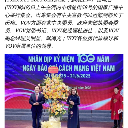
(VOV)昨(8)日上午在河内市馆使街58号的国家广播中
心举行集会。出席集会有中央宣教与民运部副部长丁
氏梅。VOV方面有党中央委员、政府党部执委会委
员、VOV党委书记、VOV总经理杜进仕，以及VOV
副总经理吴明显、武海光；VOV各位历代原领导和
VOV所属单位的领导。