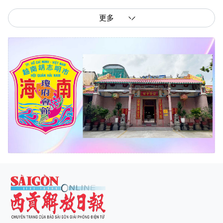
更多
西贡解放报网版权所有
由越南新闻与传播部所属报刊局于2023年09月06日 签发第26/GP-CBC号许可
证
总编辑
: 阮克文
副总编辑
: 阮玉英、范文长、裴氏红霜、张德义、范氏云英、杨文光、阮德显、
阮克强、陈嘉宝
主编
: 阮玉英
社址
: 胡志明市棋盘坊阮氏明开街432-434号
总台
: (028) 39294091 - 转 060