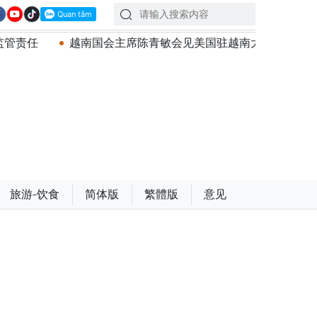
陈青敏会见美国驻越南大使詹妮弗·威克斯
越南共产党中央
旅游-饮食
简体版
繁體版
意见