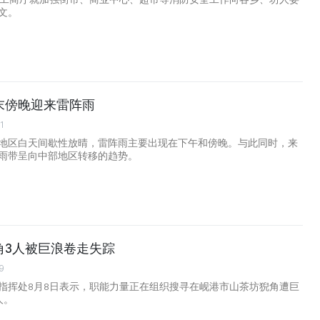
文。
末傍晚迎来雷阵雨
1
地区白天间歇性放晴，雷阵雨主要出现在下午和傍晚。与此同时，来
雨带呈向中部地区转移的趋势。
角3人被巨浪卷走失踪
9
指挥处8月8日表示，职能力量正在组织搜寻在岘港市山茶坊猊角遭巨
人。