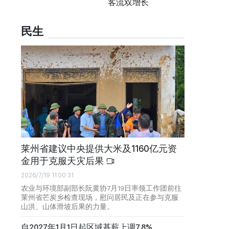
客流双增长
民生
莱州省建议中央提供大米及1160亿元资
金用于克服天灾后果
2026/7/19 11:00:31
农业与环境部副部长阮黄协7月19日率领工作团前往
莱州省芒炭乡检查现场，慰问居民及正在参与克服
山洪、山体滑坡后果的力量。
自2027年1月1日起区域基薪上调7.8%