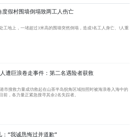
角度假村围墙倒塌致两工人伤亡
处工地上，一堵超过3米高的围墙突然倒塌，造成1名工人身亡、1人重
4人遭巨浪卷走事件：第二名遇险者获救
2
岘港市搜救力量成功救起在山茶半岛猊角区域拍照时被海浪卷入海中的
目前，各力量正紧急搜寻其余2名失踪者。
儿：“我诚恳悔过并道歉”