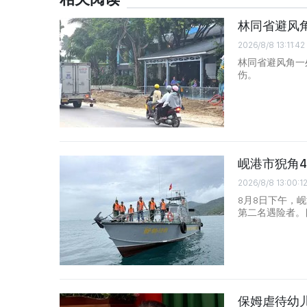
林同省避风
2026/8/8 13:11:42
林同省避风角一
伤。
岘港市猊角
2026/8/8 13:00:1
8月8日下午，
第二名遇险者。
保姆虐待幼