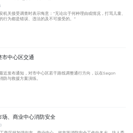
4
安机关接受调查时表示悔意：“无论出于何种理由或情况，打骂儿童、
的行为都是错误、违法的及不可接受的。”
整市中心区交通
最近发布通知，对市中心区若干路线调整通行方向，以在Saigon
组织消防与救援方案演练。
市场、商业中心消防安全
3
市工商厅就加强街市、商业中心、超市等消防安全工作向各乡、坊人委