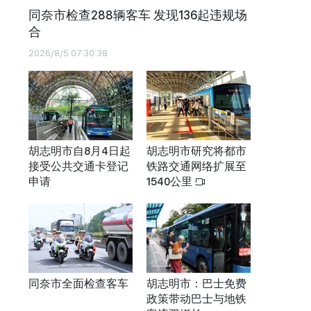
同奈市检查288辆客车 发现136起违规场
合
2026/8/5 07:30:38
胡志明市自8月4日起
胡志明市研究将都市
接受公共交通卡登记
铁路交通网络扩展至
申请
1540公里
同奈市全面检查客车
胡志明市：巴士免费
政策带动巴士与地铁