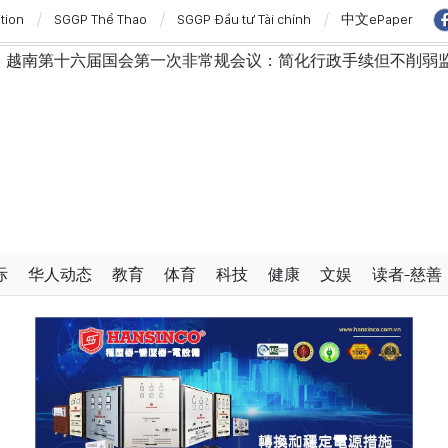
ition
SGGP Thể Thao
SGGP Đầu tư Tài chính
中文ePaper
常规会议：简化行政手续但不削弱监管责任
越南国会主席
际
华人动态
教育
体育
科技
健康
文娱
读者-慈善