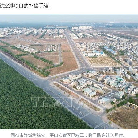
际航空港项目的补偿手续。
同奈市隆城坊禄安—平山安置区已竣工，数千民户迁入居住。