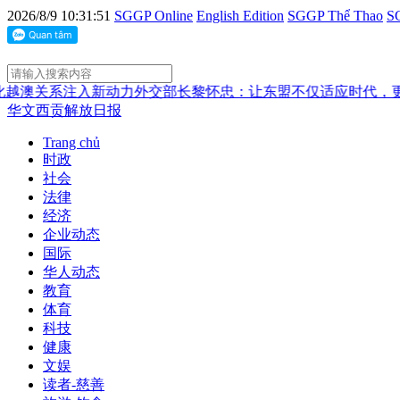
2026/8/9 10:31:51
SGGP Online
English Edition
SGGP Thể Thao
SG
关系注入新动力
外交部长黎怀忠：让东盟不仅适应时代，更主动
华文西贡解放日报
Trang chủ
时政
社会
法律
经济
企业动态
国际
华人动态
教育
体育
科技
健康
文娱
读者-慈善