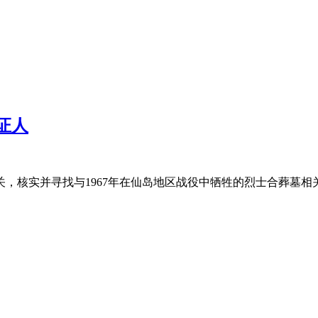
证人
关，核实并寻找与1967年在仙岛地区战役中牺牲的烈士合葬墓相