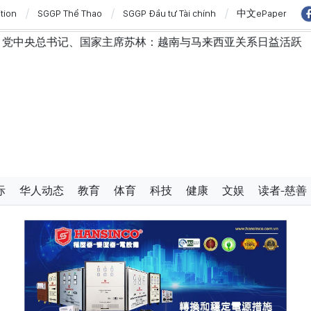
ition
SGGP Thể Thao
SGGP Đầu tư Tài chính
中文ePaper
记、国家主席苏林：越南与马来西亚关系日益活跃
党中央
际
华人动态
教育
体育
科技
健康
文娱
读者-慈善