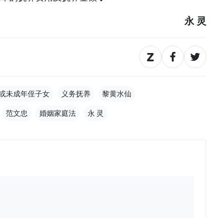
永 灵
或未成年侄子女
义务抚养
黎黄水仙
范文忠
婚姻家庭法
永 灵