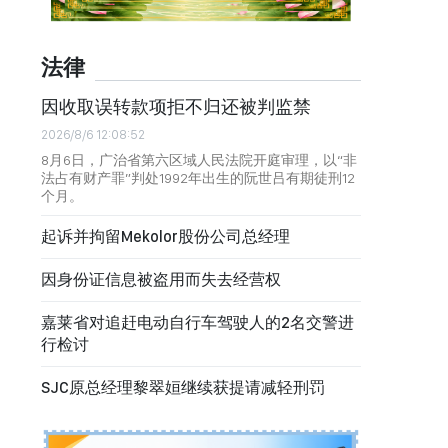
法律
因收取误转款项拒不归还被判监禁
2026/8/6 12:08:52
8月6日，广治省第六区域人民法院开庭审理，以“非
法占有财产罪”判处1992年出生的阮世吕有期徒刑12
个月。
起诉并拘留Mekolor股份公司总经理
因身份证信息被盗用而失去经营权
嘉莱省对追赶电动自行车驾驶人的2名交警进
行检讨
SJC原总经理黎翠姮继续获提请减轻刑罚