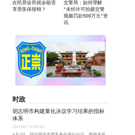
在民营诊所就诊能否
交警局：如何理解
享受医保报销？
“未经许可拍摄交警
视频罚款500万元”资
讯
时政
胡志明市构建量化决议学习结果的指标
体系
2026/8/7 10:00:00
8月7日，胡志明市市委常务处举行会议，贯彻并开