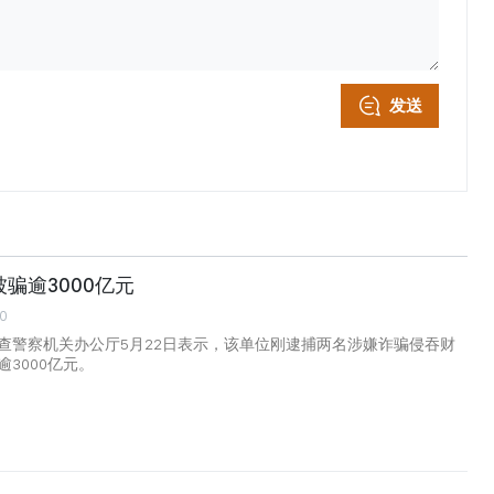
发送
骗逾3000亿元
00
查警察机关办公厅5月22日表示，该单位刚逮捕两名涉嫌诈骗侵吞财
3000亿元。