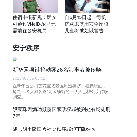
住宿申报新规：民众
自8月15日起，司机
可通过VNeID办理 无
搭载未使用安全座椅
需前往公安机关
儿童将被处以警告
安宁秩序
新华园项链抢劫案28名涉事者被传唤
2026/8/6 08:03:02
在新华园公司莲花宝塔景区制造拥挤、推搡场面，
抢走一名女游客逾1两金项链的一伙人已被公安传唤
调查。
段宝珠因煽动颠覆国家政权罪被判处有期徒刑
7年
胡志明市隆田乡社会秩序罪犯下降64%