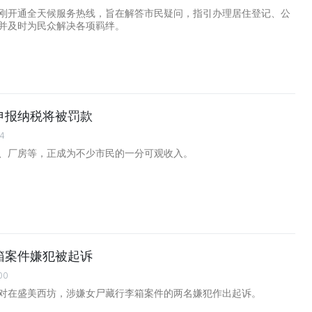
刚开通全天候服务热线，旨在解答市民疑问，指引办理居住登记、公
并及时为民众解决各项羁绊。
申报纳税将被罚款
44
、厂房等，正成为不少市民的一分可观收入。
箱案件嫌犯被起诉
00
对在盛美西坊，涉嫌女尸藏行李箱案件的两名嫌犯作出起诉。