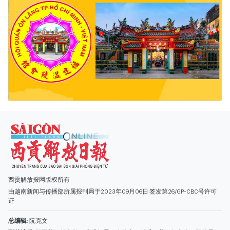
西贡解放报网版权所有
由越南新闻与传播部所属报刊局于2023年09月06日 签发第26/GP-CBC号许可
证
总编辑
: 阮克文
副总编辑
: 阮玉英、范文长、裴氏红霜、张德义、范氏云英、杨文光、阮德显、
阮克强、陈嘉宝
主编
: 阮玉英
社址
: 胡志明市棋盘坊阮氏明开街432-434号
总台
: (028) 39294091 - 转 060
热线
: 096.558.1888
编辑部
: (028) 39294092 - 转 060
电子信箱
: hoavan@sggp.org.vn; quangcaohoavan09@gmail.com
广告部