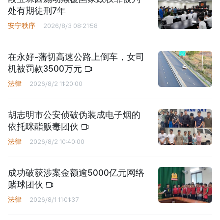
处有期徒刑7年
安宁秩序
2026/8/3 08:21:58
在永好-藩切高速公路上倒车，女司
机被罚款3500万元
法律
2026/8/2 11:20:00
胡志明市公安侦破伪装成电子烟的
依托咪酯贩毒团伙
法律
2026/8/2 10:40:00
成功破获涉案金额逾5000亿元网络
赌球团伙
法律
2026/8/1 11:01:37