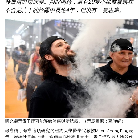
發展處癌前病變。與此同時，還有20隻小鼠被暴露在
不含尼古丁的煙霧中長達4年，但沒有一隻患癌。
研究顯示電子煙可能導致肺癌與膀胱癌。（示意圖源：互聯網）
報導稱，領導這項研究的紐約大學醫學院教授Moon-ShongTang表
示，從統計意義上講，這個患病比率非常大，電子煙對於人體的作