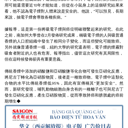
用可能還需要近10年才能知道，但從在小鼠身上的這個研究結果來
看，他不認為電子煙對人體來說是安全的。他說，“可以預見，長期
來說，抽電子煙會導致各種疾病。”
據報導，這是第一份將吸電子煙與癌症明確聯繫起來的研究。在此
之前，南加州大學曾在2月發佈研究成果，稱吸電子煙的人與吸普通
香煙的人口腔組織中發生了相同分子變化，而這些變化可能致癌。
另外就像普通香煙一樣，紐約大學的研究還表明，電子煙的煙霧對
吸食者附近的人也有危害。報導指出，儘管這次研究有其局限性，
但在這時候發佈卻具有重要意義。
傳統香煙中添加的硝酸鹽和亞硝酸鹽等化合物可發生亞硝化反應，
將尼古丁轉化為亞硝胺物質，後者是一種致癌物。電子煙中這類化
合物的水平比傳統香煙低95%，因此有宣傳稱其“更加安全”。然
而，新研究發現，哺乳動物細胞自身含有的一種離子也可與尼古丁
發生亞硝化反應，產生亞硝胺物質，從而導致肺癌和膀胱處的癌前
期增生◆