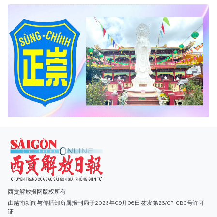
西贡解放报网版权所有
由越南新闻与传播部所属报刊局于2023年09月06日 签发第26/GP-CBC号许可
证
总编辑
: 阮克文
副总编辑
: 阮玉英、范文长、裴氏红霜、张德义、范氏云英、杨文光、阮德显、
阮克强、陈嘉宝
主编
: 阮玉英
社址
: 胡志明市棋盘坊阮氏明开街432-434号
总台
: (028) 39294091 - 转 060
热线
: 096.558.1888
编辑部
: (028) 39294092 - 转 060
电子信箱
: hoavan@sggp.org.vn; quangcaohoavan09@gmail.com