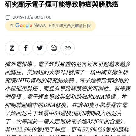
研究顯示電子煙可能導致肺癌與膀胱癌
2019/10/9 08:51:00
在
上关注华文西贡解放日报
據外電報導，電子煙對身體的危害近來引起越來越多
的關注。美國紐約大學7日發佈了一項由國立衛生研
究院(NIH)資助的研究結果稱，電子煙導致實驗用的
小鼠罹患肺癌，而且有導致膀胱癌的可能性。科學家
們發現，電子煙會導致肺部和膀胱的DNA損壞，並
抑制肺組織中的DNA修復。在讓40隻小鼠暴露在電
子煙的尼古丁煙霧中54週後(這段時間吸入的尼古
丁，約等同於一個人定期抽電子煙3到6年的含量)，
其中22.5%(9隻)患了肺癌，更有57.5%(23隻)的膀胱