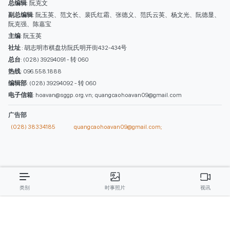
西贡解放报网版权所有
由越南新闻与传播部所属报刊局于2023年09月06日 签发第26/GP-CBC号许可
证
总编辑
: 阮克文
副总编辑
: 阮玉英、范文长、裴氏红霜、张德义、范氏云英、杨文光、阮德显、
阮克强、陈嘉宝
主编
: 阮玉英
社址
: 胡志明市棋盘坊阮氏明开街432-434号
总台
: (028) 39294091 - 转 060
热线
: 096.558.1888
编辑部
: (028) 39294092 - 转 060
电子信箱
: hoavan@sggp.org.vn; quangcaohoavan09@gmail.com
广告部