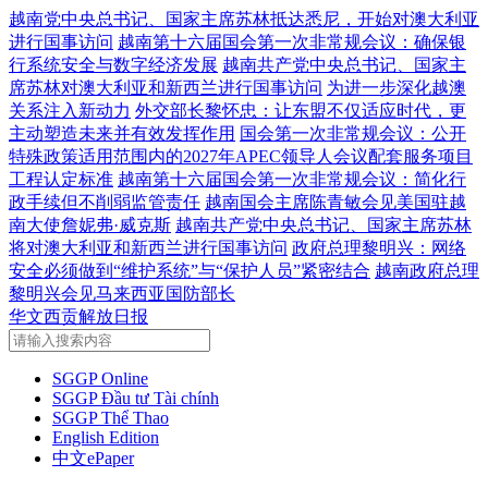
越南党中央总书记、国家主席苏林抵达悉尼，开始对澳大利亚
进行国事访问
越南第十六届国会第一次非常规会议：确保银
行系统安全与数字经济发展
越南共产党中央总书记、国家主
席苏林对澳大利亚和新西兰进行国事访问
为进一步深化越澳
关系注入新动力
外交部长黎怀忠：让东盟不仅适应时代，更
主动塑造未来并有效发挥作用
国会第一次非常规会议：公开
特殊政策适用范围内的2027年APEC领导人会议配套服务项目
工程认定标准
越南第十六届国会第一次非常规会议：简化行
政手续但不削弱监管责任
越南国会主席陈青敏会见美国驻越
南大使詹妮弗·威克斯
越南共产党中央总书记、国家主席苏林
将对澳大利亚和新西兰进行国事访问
政府总理黎明兴：网络
安全必须做到“维护系统”与“保护人员”紧密结合
越南政府总理
黎明兴会见马来西亚国防部长
华文西贡解放日报
SGGP Online
SGGP Đầu tư Tài chính
SGGP Thể Thao
English Edition
中文ePaper