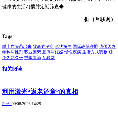
健康的生活习惯并定期筛查◆
据（互联网）
Tags
腿上血管凸出来
致命并发症
形状扭曲
国际静脉联盟
遗传因素
年龄与性别
职业因素
肥胖与妊娠
慢性疾病
生活方式调整
避
免久站久坐
戒烟限酒
互联网
相关阅读
利用激光“返老还童”的真相
社会
09/08/2026 14:29