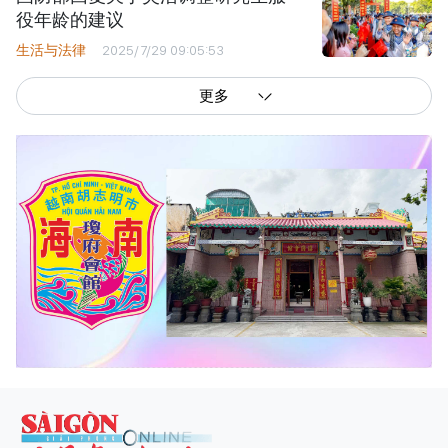
役年龄的建议
生活与法律
2025/7/29 09:05:53
更多
西贡解放报网版权所有
由越南新闻与传播部所属报刊局于2023年09月06日 签发第26/GP-CBC号许可
证
总编辑
: 阮克文
副总编辑
: 阮玉英、范文长、裴氏红霜、张德义、范氏云英、杨文光、阮德显、
阮克强、陈嘉宝