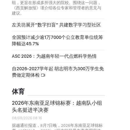
组，更旨在形成多所强大的院校。围绕这一问题，
《西贡解放报》谨介绍各位专家和管理者的意见与
建议。
左关坊展开“数字扫盲” 共建数字学习型社区
全国预计减少逾1万7000个公立教育单位统筹
降幅达45.7%
ASC 2026：为越南年轻一代点燃科学热情
自2026-2027学年起 胡志明市为300万学生免
费做定期体检
体育
2026年东南亚足球锦标赛：越南队小组
头名挺进半决赛
08/08/2026 08:16
据越通社报道，8月7日晚，2026年东南亚足球锦标