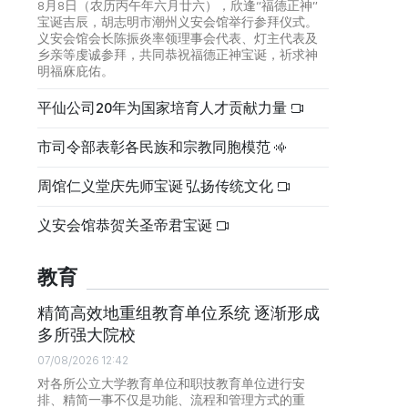
8月8日（农历丙午年六月廿六），欣逢“福德正神”
宝诞吉辰，胡志明市潮州义安会馆举行参拜仪式。
义安会馆会长陈振炎率领理事会代表、灯主代表及
乡亲等虔诚参拜，共同恭祝福德正神宝诞，祈求神
明福庥庇佑。
平仙公司20年为国家培育人才贡献力量
市司令部表彰各民族和宗教同胞模范
周馆仁义堂庆先师宝诞 弘扬传统文化
义安会馆恭贺关圣帝君宝诞
教育
精简高效地重组教育单位系统 逐渐形成
多所强大院校
07/08/2026 12:42
对各所公立大学教育单位和职技教育单位进行安
排、精简一事不仅是功能、流程和管理方式的重