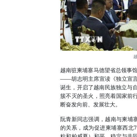
越南驻柬埔寨马德望省总领事馆
——胡志明主席宣读《独立宣
诞生，开启了越南民族独立与自
簇不灭的圣火，照亮着国家前
断奋发向前、发展壮大。
阮青新同志强调，越南与柬埔寨
的关系，成为促进柬埔寨西北
粒和柏威夏）和平、稳定与共