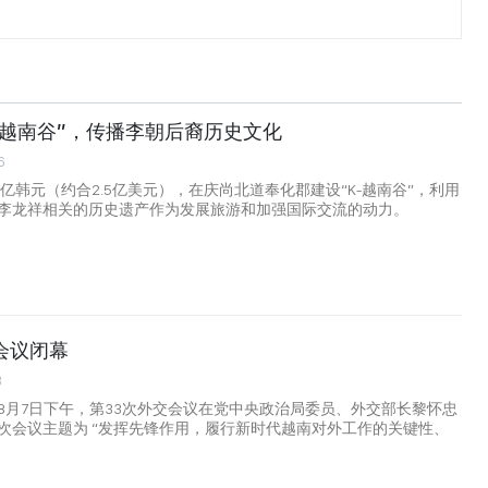
-越南谷”，传播李朝后裔历史文化
6
6亿韩元（约合2.5亿美元），在庆尚北道奉化郡建设“K-越南谷”，利用
李龙祥相关的历史遗产作为发展旅游和加强国际交流的动力。
会议闭幕
3
8月7日下午，第33次外交会议在党中央政治局委员、外交部长黎怀忠
次会议主题为 “发挥先锋作用，履行新时代越南对外工作的关键性、