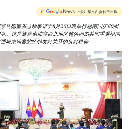
在
上关注华文西贡解放日报
寨马德望省总领事馆于8月26日晚举行越南国庆80周
.2）纪念典礼。这是旅居柬埔寨西北地区越侨同胞共同重温祖国
加强与柬埔寨的睦邻友好关系的良好机会。