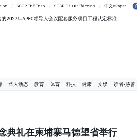
ition
SGGP Thể Thao
SGGP Đầu tư Tài chính
中文ePaper
2027年APEC领导人会议配套服务项目工程认定标准
行政手续但不削弱监管责任
弗·威克斯
澳大利亚和新西兰进行国事访问
”与“保护人员”紧密结合
西亚关系日益活跃
学严谨、简明精炼、便于执行且具有长远生命力的党章
使节：共同建设团结、自强的东盟共同体
过设立广宁市和北宁市《决议》
际
华人动态
教育
体育
科技
健康
文娱
读者-慈善
纪念典礼在柬埔寨马德望省举行