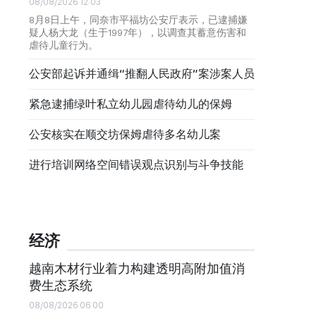
08/08/2026 12:03
8月8日上午，同奈市平福坊公安厅表示，已逮捕嫌
疑人杨大龙（生于1997年），以调查其蓄意伤害和
虐待儿童行为。
公安部起诉并通缉“推翻人民政府”案涉案人员
紧急逮捕绿叶私立幼儿园虐待幼儿的保姆
公安核实在顺交坊保姆虐待多名幼儿案
进行培训网络空间错误观点识别与斗争技能
经济
越南木材行业着力构建透明高附加值消
费生态系统
08/08/2026 06:00