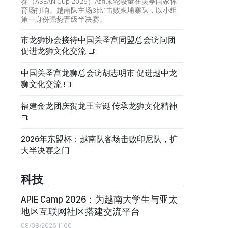
赛（ASEAN Cup 2026）A组末轮较量在美亭国家体
育场打响。越南队主场3比1击败柬埔寨队，以小组
第一身份强势晋级半决赛。
市龙狮协会接待中国关圣宫同盟总会访问团
促进龙狮文化交流
中国关圣宫龙狮总会访胡志明市 促进越中龙
狮文化交流
福建金龙团庆贺龙王宝诞 传承龙狮文化精神
2026年东盟杯：越南队客场击败印尼队，扩
大半决赛之门
科技
APIE Camp 2026：为越南大学生与亚太
地区互联网社区搭建交流平台
08/08/2026 11:00