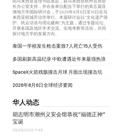
由马来西亚道理书院发起，获马来西亚槟州首席部
长办公室支持，并在各单位配合下举行的第五届亚
洲地方学国际研讨会，于2026年8月6日至10日在马
来西亚槟城乔治市举行。本届研讨会以“文化遗产保
护、民众话语与理论建构”为主题，通过专题论坛、
开展各国及地区学术交流、实地考察等活动，共同
探讨地方学的发展方向。
泰国一学校发生枪击案致7人死亡15人受伤
多国刷新高温纪录 中欧遭遇近年来最强热浪
SpaceX火箭残骸撞击月球 月面出现撞击坑
2026年8月6日全球经济要闻
华人动态
胡志明市潮州义安会馆恭祝“福德正神”
宝诞
08/08/2026 11:48