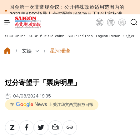
国会第一次非常规会议：公开特殊政策适用范围内的
2027年APEC领导人会议配套服务项目工程认定标准
越南第十六届国会第一次非常规会议：简化行政手续
但不削弱监管责任
越南国会主席陈青敏会见美国驻越南大使詹妮弗·威克
SGGP Online
SGGP Đầu tư Tài chính
SGGP Thể Thao
English Edition
中文ePap
斯
越南共产党中央总书记、国家主席苏林将对澳大利亚
文娱
星河璀璨
和新西兰进行国事访问
政府总理黎明兴：网络安全必须做到“维护系统”与
“保护人员”紧密结合
越南政府总理黎明兴会见马来西亚国防部长
过分寄望于「票房明星」
党中央总书记、国家主席苏林：越南与马来西亚关系
日益活跃
04/08/2024 19:35
党中央总书记、国家主席苏林：建设一部科学严谨、
简明精炼、便于执行且具有长远生命力的党章
在
上关注华文西贡解放日报
苏林总书记、国家主席会见东盟国家驻河内使节：共
同建设团结、自强的东盟共同体
越南国会常务委员会会议：提交国会审议通过设立广
宁市和北宁市《决议》