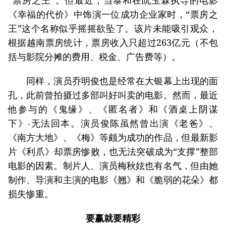
“票房之王”。但最近，当泰和在阮玉霖执导的电影
《幸福的代价》中饰演一位成功企业家时，“票房之
王”这个名称似乎摇摇欲坠了。该片未能吸引观众，
根据越南票房统计，票房收入只超过263亿元（不包
括与影院分摊的费用、税金、广告费等）。
同样，演员乔明俊也是经常在大银幕上出现的面
孔，此前曾拍摄过多部叫好叫卖的电影。然而，最近
他参与的《鬼缘》、《匿名者》和《酒桌上阴谋
下》‧无法回本。演员俊陈虽然曾出演《老爸》、
《南方大地》、《梅》等颇为成功的作品，但最新影
片《利爪》却票房惨败，也无法突破成为“支撑”整部
电影的因素。制片人、演员梅秋妶也有名气，但由她
制作、导演和主演的电影《翘》和《脆弱的花朵》都
损失惨重。
要赢就要精彩