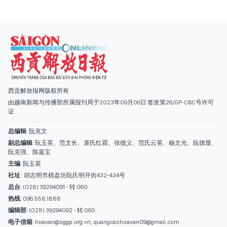
西贡解放报网版权所有
由越南新闻与传播部所属报刊局于2023年09月06日 签发第26/GP-CBC号许可
证
总编辑
: 阮克文
副总编辑
: 阮玉英、范文长、裴氏红霜、张德义、范氏云英、杨文光、阮德显、
阮克强、陈嘉宝
主编
: 阮玉英
社址
: 胡志明市棋盘坊阮氏明开街432-434号
总台
: (028) 39294091 - 转 060
热线
: 096.558.1888
编辑部
: (028) 39294092 - 转 060
电子信箱
: hoavan@sggp.org.vn; quangcaohoavan09@gmail.com