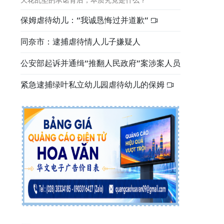
天花乱坠的承诺背后，本质究竟是什么？
保姆虐待幼儿：“我诚恳悔过并道歉”
同奈市：逮捕虐待情人儿子嫌疑人
公安部起诉并通缉“推翻人民政府”案涉案人员
紧急逮捕绿叶私立幼儿园虐待幼儿的保姆