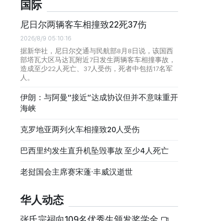
国际
尼日尔两辆客车相撞致22死37伤
2026/8/9 05:10:16
据新华社，尼日尔交通与民航部8月8日说，该国西
部塔瓦大区马达瓦附近7日发生两辆客车相撞事故，
造成至少22人死亡、37人受伤，死者中包括17名军
人。
伊朗：与阿曼“接近”达成协议但并不意味重开
海峡
克罗地亚两列火车相撞致20人受伤
巴西里约发生直升机坠毁事故 至少4人死亡
老挝国会主席赛宋蓬·丰威汉逝世
华人动态
张氏宗祠向109名优秀生颁发奖学金