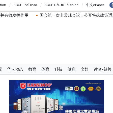
ition
SGGP Thể Thao
SGGP Đầu tư Tài chính
中文ePaper
国会第一次非常规会议：公开特殊政策适用范围内的2027年A
际
华人动态
教育
体育
科技
健康
文娱
读者-慈善