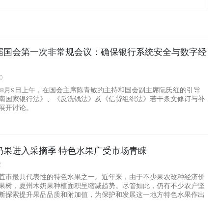
届国会第一次非常规会议：确保银行系统安全与数字经
0
 8月9日上午，在国会主席陈青敏的主持和国会副主席阮氏红的引导
南国家银行法》、《反洗钱法》及《信贷组织法》若干条文修订与补
展开讨论。
奶果进入采摘季 特色水果广受市场青睐
2
苴市最具代表性的特色水果之一。近年来，由于不少果农改种经济价
果树，夏州木奶果种植面积呈缩减趋势。尽管如此，仍有不少农户坚
断探索提升果品品质和附加值，为保护和发展这一地方特色水果作出