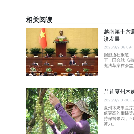
相关阅读
越南第十六
济发展
2026/8/9 08:09:1
据越通社报道，
下，国会就《越
充法草案在会堂
芹苴夏州木
2026/8/9 01:30:3
夏州木奶果是芹
值更高的榴梿等
持保留果园，不
努力。