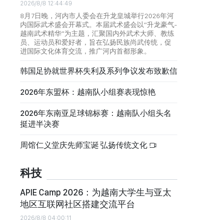
2026/8/8 12:44:49
8月7日晚，河内市人委会在升龙皇城举行2026年河
内国际武术盛会开幕式。本届武术盛会以“升龙豪气-
越南武术精华”为主题，汇聚国内外武术大师、教练
员、运动员和爱好者，旨在弘扬民族尚武传统，促
进国际文化体育交流，推广河内首都形象。
韩国足协就世界杯失利及系列争议发布致歉信
2026年东盟杯：越南队小组赛表现惊艳
2026年东南亚足球锦标赛：越南队小组头名
挺进半决赛
周馆仁义堂庆先师宝诞 弘扬传统文化
科技
APIE Camp 2026：为越南大学生与亚太
地区互联网社区搭建交流平台
2026/8/8 04:00:11