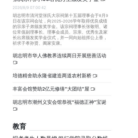
2026/8/9 07:00:42
胡志明市清河堂张氏大宗祠第十五届理事会于8月9
日在该宗祠会址，向2025-2026学年取得优良成绩
的宗亲子弟颁发奖学金。该宗祠理事长张敬明、诸
位常值副理事长、理事会成员、宗亲、优秀生及家
长出席颁发奖学金仪式，并一同向始祖挥公上香，
祈求子孝孙贤、阖家安康。
胡志明市华人佛教界连续两日开展慈善活动
培德精舍助永隆省建造两道农村新桥
丰富会馆赞助2亿元修缮“大团结”屋
胡志明市潮州义安会馆恭祝“福德正神”宝诞
教育