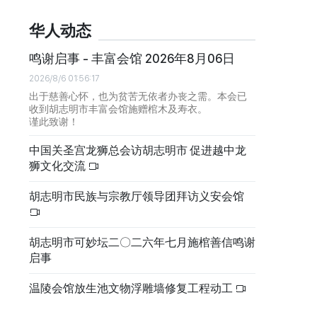
华人动态
鸣谢启事 - 丰富会馆 2026年8月06日
2026/8/6 01:56:17
出于慈善心怀，也为贫苦无依者办丧之需。本会已
收到胡志明市丰富会馆施赠棺木及寿衣。
谨此致谢！
中国关圣宫龙狮总会访胡志明市 促进越中龙
狮文化交流
胡志明市民族与宗教厅领导团拜访义安会馆
胡志明市可妙坛二〇二六年七月施棺善信鸣谢
启事
温陵会馆放生池文物浮雕墙修复工程动工