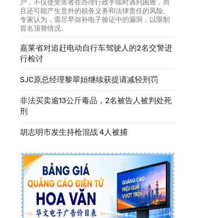
户，不仅使受害者在办理行政手续时遇到困难，而
且还可能产生意外的税务义务和法律责任的风险。
专家认为，需尽早弥补电子验证中的漏洞，以限制
冒名顶替情况。
嘉莱省对追赶电动自行车驾驶人的2名交警进
行检讨
SJC原总经理黎翠姮继续获提请减轻刑罚
非法买卖逾13公斤毒品，2名被告人被判处死
刑
胡志明市发生持枪混战 4人被捕