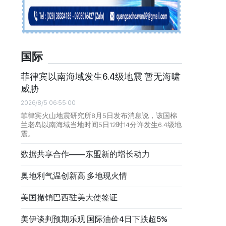
国际
菲律宾以南海域发生6.4级地震 暂无海啸
威胁
2026/8/5 06:55:00
菲律宾火山地震研究所8月5日发布消息说，该国棉
兰老岛以南海域当地时间5日12时14分许发生6.4级地
震。
数据共享合作——东盟新的增长动力
奥地利气温创新高 多地现火情
美国撤销巴西驻美大使签证
美伊谈判预期乐观 国际油价4日下跌超5%