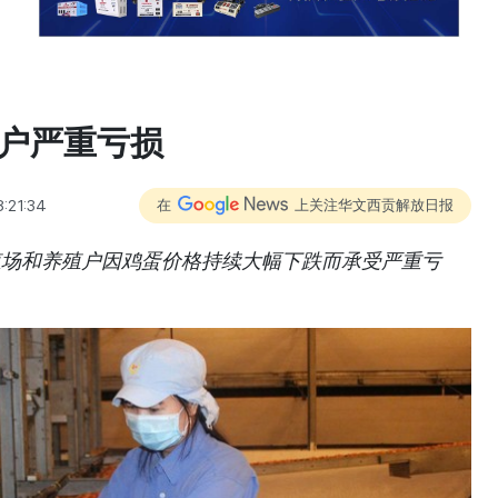
殖户严重亏损
:21:34
在
上关注华文西贡解放日报
殖场和养殖户因鸡蛋价格持续大幅下跌而承受严重亏