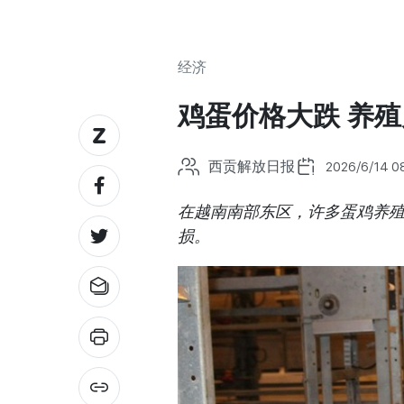
经济
鸡蛋价格大跌 养
西贡解放日报
2026/6/14 08
在越南南部东区，许多蛋鸡养
损。