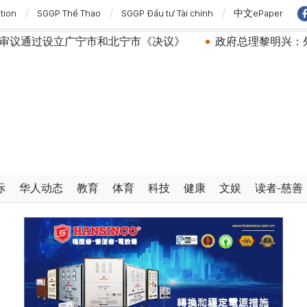
ition
SGGP Thể Thao
SGGP Đầu tư Tài chính
中文ePaper
宁市《决议》
政府总理黎明兴：外交部门为构建有利于发
际
华人动态
教育
体育
科技
健康
文娱
读者-慈善