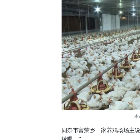
本
同奈市富荣乡一家养鸡场场主说
续喂。”