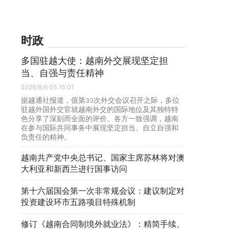
时政
多国驻越大使：越南外交展现坚定担
当、自强与责任精神
2026/8/6 05:15:01
据越通社报道，值第33次外交会议召开之际，多位
驻越外国外交官就越南外交的国际地位及其独特特
色分享了深刻而全面的评价。各方一致强调，越南
在参与国际共同事务中展现坚定担当、自立自强和
负责任的精神。
越南共产党中央总书记、国家主席苏林将对澳
大利亚和新西兰进行国事访问
第十六届国会第一次非常规会议：建议制定对
投资建设环市五路项目特殊机制
修订《越南合同制境外就业法》：精简手续、