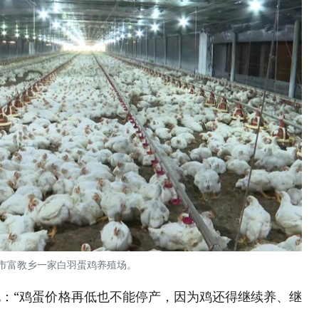
市 富教乡一家白羽蛋鸡养殖场。
：“鸡蛋价格再低也不能停产，因为鸡还得继续养、继