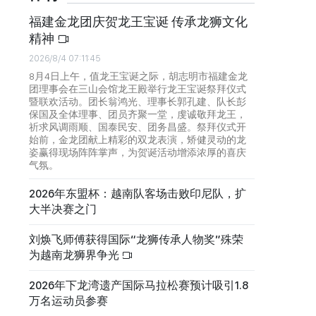
福建金龙团庆贺龙王宝诞 传承龙狮文化
精神
2026/8/4 07:11:45
8月4日上午，值龙王宝诞之际，胡志明市福建金龙
团理事会在三山会馆龙王殿举行龙王宝诞祭拜仪式
暨联欢活动。团长翁鸿光、理事长郭孔建、队长彭
保国及全体理事、团员齐聚一堂，虔诚敬拜龙王，
祈求风调雨顺、国泰民安、团务昌盛。祭拜仪式开
始前，金龙团献上精彩的双龙表演，矫健灵动的龙
姿赢得现场阵阵掌声，为贺诞活动增添浓厚的喜庆
气氛。
2026年东盟杯：越南队客场击败印尼队，扩
大半决赛之门
刘焕飞师傅获得国际“龙狮传承人物奖”殊荣
为越南龙狮界争光
2026年下龙湾遗产国际马拉松赛预计吸引1.8
万名运动员参赛