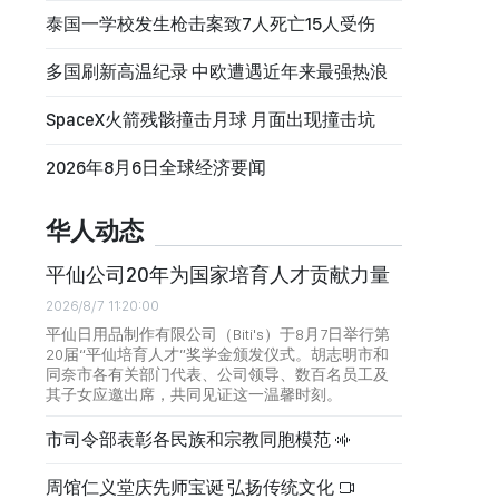
泰国一学校发生枪击案致7人死亡15人受伤
多国刷新高温纪录 中欧遭遇近年来最强热浪
SpaceX火箭残骸撞击月球 月面出现撞击坑
2026年8月6日全球经济要闻
华人动态
平仙公司20年为国家培育人才贡献力量
2026/8/7 11:20:00
平仙日用品制作有限公司（Biti's）于8月7日举行第
20届“平仙培育人才”奖学金颁发仪式。胡志明市和
同奈市各有关部门代表、公司领导、数百名员工及
其子女应邀出席，共同见证这一温馨时刻。
市司令部表彰各民族和宗教同胞模范
周馆仁义堂庆先师宝诞 弘扬传统文化