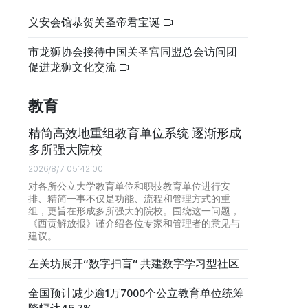
义安会馆恭贺关圣帝君宝诞
市龙狮协会接待中国关圣宫同盟总会访问团
促进龙狮文化交流
教育
精简高效地重组教育单位系统 逐渐形成
多所强大院校
2026/8/7 05:42:00
对各所公立大学教育单位和职技教育单位进行安
排、精简一事不仅是功能、流程和管理方式的重
组，更旨在形成多所强大的院校。围绕这一问题，
《西贡解放报》谨介绍各位专家和管理者的意见与
建议。
左关坊展开“数字扫盲” 共建数字学习型社区
全国预计减少逾1万7000个公立教育单位统筹