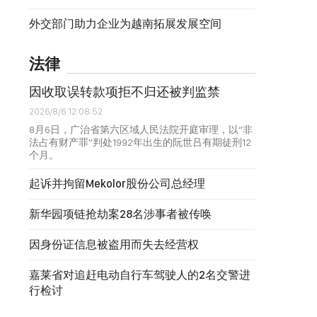
外交部门助力企业为越南拓展发展空间
法律
因收取误转款项拒不归还被判监禁
2026/8/6 12:08:52
8月6日，广治省第六区域人民法院开庭审理，以“非
法占有财产罪”判处1992年出生的阮世吕有期徒刑12
个月。
起诉并拘留Mekolor股份公司总经理
新华园项链抢劫案28名涉事者被传唤
因身份证信息被盗用而失去经营权
嘉莱省对追赶电动自行车驾驶人的2名交警进
行检讨