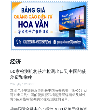
经济
50家检测机构获准检测出口到中国的菠
萝蜜和榴莲
2026/8/7 12:36:00
农业与环境部最近更新获中国海关总署（GACC）认
可对出口到中国的菠萝蜜和榴莲开展镉指标及碱性
黄O色素指标检测的50家检测机构名单。
越南国际金融中心：撬动 7000 亿美元绿色资