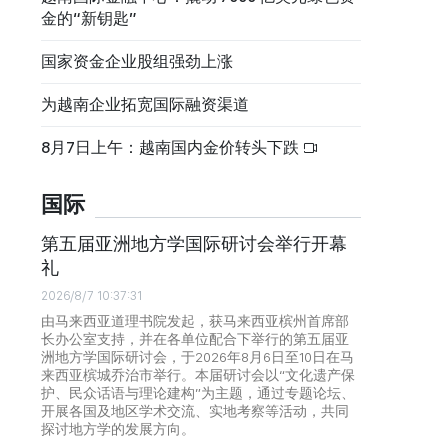
金的“新钥匙”
国家资金企业股组强劲上涨
为越南企业拓宽国际融资渠道
8月7日上午：越南国内金价转头下跌
国际
第五届亚洲地方学国际研讨会举行开幕
礼
2026/8/7 10:37:31
由马来西亚道理书院发起，获马来西亚槟州首席部
长办公室支持，并在各单位配合下举行的第五届亚
洲地方学国际研讨会，于2026年8月6日至10日在马
来西亚槟城乔治市举行。本届研讨会以“文化遗产保
护、民众话语与理论建构”为主题，通过专题论坛、
开展各国及地区学术交流、实地考察等活动，共同
探讨地方学的发展方向。