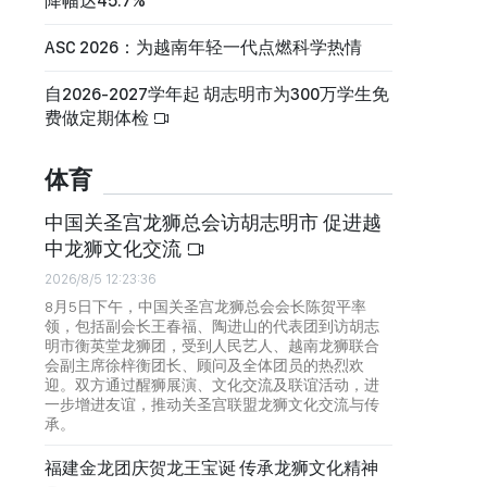
降幅达45.7%
ASC 2026：为越南年轻一代点燃科学热情
自2026-2027学年起 胡志明市为300万学生免
费做定期体检
体育
中国关圣宫龙狮总会访胡志明市 促进越
中龙狮文化交流
2026/8/5 12:23:36
8月5日下午，中国关圣宫龙狮总会会长陈贺平率
领，包括副会长王春福、陶进山的代表团到访胡志
明市衡英堂龙狮团，受到人民艺人、越南龙狮联合
会副主席徐梓衡团长、顾问及全体团员的热烈欢
迎。双方通过醒狮展演、文化交流及联谊活动，进
一步增进友谊，推动关圣宫联盟龙狮文化交流与传
承。
福建金龙团庆贺龙王宝诞 传承龙狮文化精神