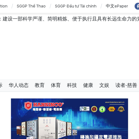
ition
SGGP Thể Thao
SGGP Đầu tư Tài chính
中文ePaper
炼、便于执行且具有长远生命力的党章
苏林总书记、国家
际
华人动态
教育
体育
科技
健康
文娱
读者-慈善