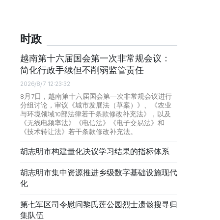
时政
越南第十六届国会第一次非常规会议：
简化行政手续但不削弱监管责任
2026/8/7 12:23:32
8月7日，越南第十六届国会第一次非常规会议进行
分组讨论，审议《城市发展法（草案）》、《农业
与环境领域10部法律若干条款修改补充法》，以及
《无线电频率法》《电信法》《电子交易法》和
《技术转让法》若干条款修改补充法。
胡志明市构建量化决议学习结果的指标体系
胡志明市集中资源推进乡级数字基础设施现代
化
第七军区司令慰问黎氏莲公园烈士遗骸搜寻归
集队伍