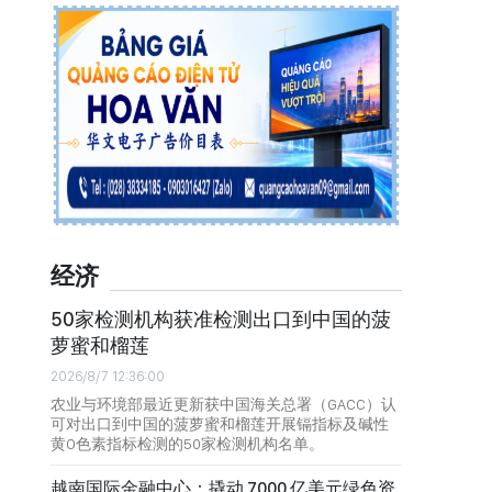
经济
50家检测机构获准检测出口到中国的菠
萝蜜和榴莲
2026/8/7 12:36:00
农业与环境部最近更新获中国海关总署（GACC）认
可对出口到中国的菠萝蜜和榴莲开展镉指标及碱性
黄O色素指标检测的50家检测机构名单。
越南国际金融中心：撬动 7000 亿美元绿色资