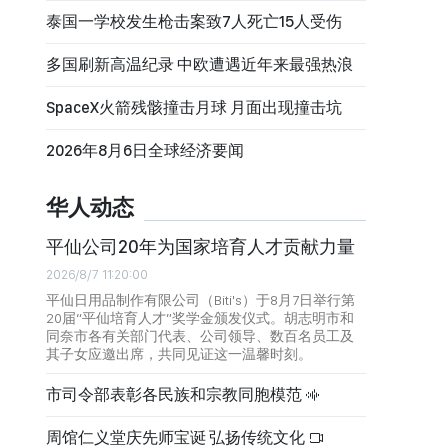
泰国一学校发生枪击案致7人死亡15人受伤
多国刷新高温纪录 中欧遭遇近年来最强热浪
SpaceX火箭残骸撞击月球 月面出现撞击坑
2026年8月6日全球经济要闻
华人动态
平仙公司20年为国家培育人才贡献力量
2026/8/7 11:20:00
平仙日用品制作有限公司（Biti's）于8月7日举行第
20届“平仙培育人才”奖学金颁发仪式。胡志明市和
同奈市各有关部门代表、公司领导、数百名员工及
其子女应邀出席，共同见证这一温馨时刻。
市司令部表彰各民族和宗教同胞模范
周馆仁义堂庆先师宝诞 弘扬传统文化