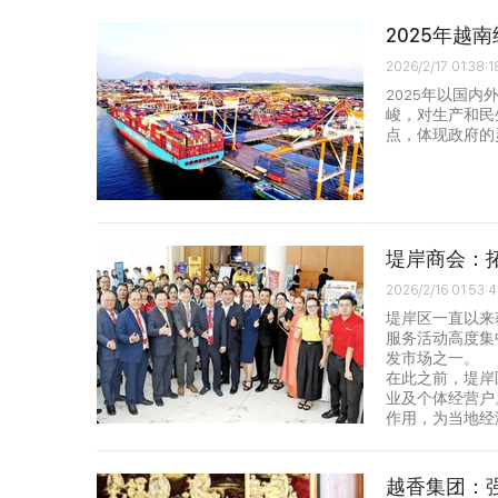
2025年越
2026/2/17 01:38:1
2025年以国
峻，对生产和民
点，体现政府的
堤岸商会：
2026/2/16 01:53:
堤岸区一直以来
服务活动高度集
发市场之一。
在此之前，堤岸
业及个体经营户
作用，为当地经
越香集团：