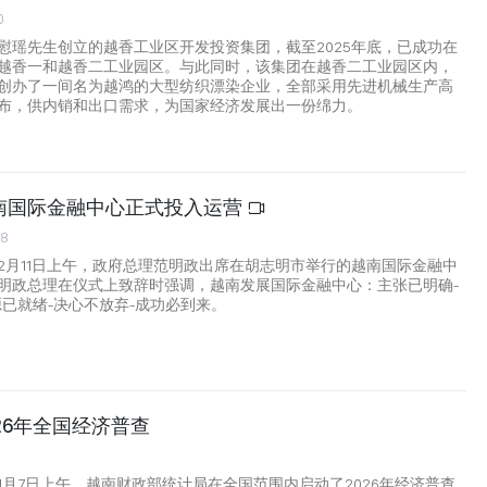
0
慰瑶先生创立的越香工业区开发投资集团，截至2025年底，已成功在
越香一和越香二工业园区。与此同时，该集团在越香二工业园区内，
创办了一间名为越鸿的大型纺织漂染企业，全部采用先进机械生产高
布，供内销和出口需求，为国家经济发展出一份绵力。
南国际金融中心正式投入运营
28
2月11日上午，政府总理范明政出席在胡志明市举行的越南国际金融中
明政总理在仪式上致辞时强调，越南发展国际金融中心：主张已明确-
源已就绪-决心不放弃-成功必到来。
26年全国经济普查
7
1月7日上午，越南财政部统计局在全国范围内启动了2026年经济普查