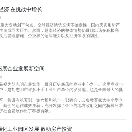
南经济 在挑战中增长
8
内外重大变动划下句点。全球经济情势充满不确定性，国内天灾形势严
生造成巨大压力。然而，越南经济的整体情势仍展现出诸多积极亮
灵活管理措施、企业界的适应能力以及经济体系的韧性。
拓展企业发展新空间
44
获视为胡志明市最繁华、最具历史底蕴的商业中心之一。这里商业与
中，是胡志明市许多小手工业生产单位的发源地，也是全国最大的批
区一带设有第五郡、第六郡和第十一郡商会，云集数百家大中小型企
。商会的运作成效显着，充分发挥了企业与地方政府之间的桥樑纽带
济社会发展作出了积极贡献。
强化工业园区发展 啟动房产投资