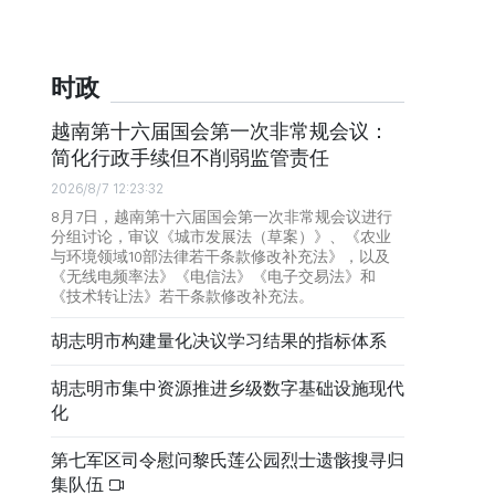
时政
越南第十六届国会第一次非常规会议：
简化行政手续但不削弱监管责任
2026/8/7 12:23:32
8月7日，越南第十六届国会第一次非常规会议进行
分组讨论，审议《城市发展法（草案）》、《农业
与环境领域10部法律若干条款修改补充法》，以及
《无线电频率法》《电信法》《电子交易法》和
《技术转让法》若干条款修改补充法。
胡志明市构建量化决议学习结果的指标体系
胡志明市集中资源推进乡级数字基础设施现代
化
第七军区司令慰问黎氏莲公园烈士遗骸搜寻归
集队伍