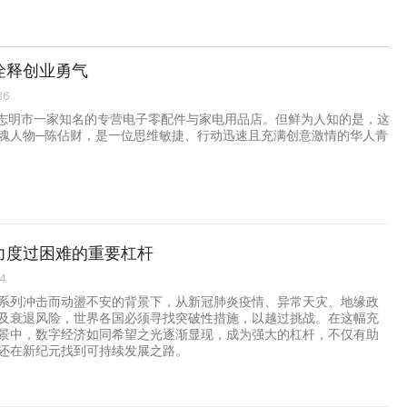
诠释创业勇气
36
胡志明市一家知名的专营电子零配件与家电用品店。但鲜为人知的是，这
魂人物─陈佔财，是一位思维敏捷、行动迅速且充满创意激情的华人青
力度过困难的重要杠杆
34
系列冲击而动盪不安的背景下，从新冠肺炎疫情、异常天灾、地缘政
及衰退风险，世界各国必须寻找突破性措施，以越过挑战。在这幅充
景中，数字经济如同希望之光逐渐显现，成为强大的杠杆，不仅有助
还在新纪元找到可持续发展之路。