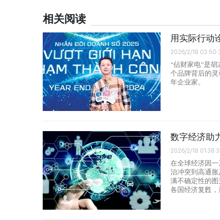
相关阅读
用实际行动
2026/2/18 03:50:
“佔财家电”是
个品牌背后的灵
年企业家。
数字经济助
2026/2/18 01:38:
在全球经济因一
治冲突到高通胀
满不确定性的图
各国经济复甦，