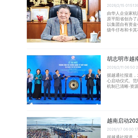
2026/2/15 01:51:3
由华人企业家杭
原平阳省创办了
以集团自有资金
级牛仔布和卡其
胡志明市越
2026/2/11 06:50:
据越通社报道，
心启动仪式。范
机制已清晰-资
越南启动20
2026/1/7 06:00:1
据越通社报道，