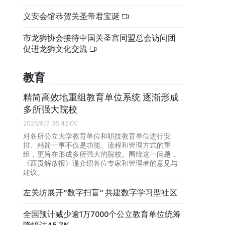
义安会馆恭贺关圣帝君宝诞
市龙狮协会接待中国关圣宫同盟总会访问团
促进龙狮文化交流
教育
精简高效地重组教育单位系统 逐渐形成
多所强大院校
2026/8/7 05:42:00
对各所公立大学教育单位和职技教育单位进行安
排、精简一事不仅是功能、流程和管理方式的重
组，更旨在形成多所强大的院校。围绕这一问题，
《西贡解放报》谨介绍各位专家和管理者的意见与
建议。
左关坊展开“数字扫盲” 共建数字学习型社区
全国预计减少逾1万7000个公立教育单位统筹