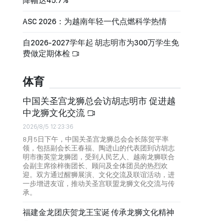
降幅达45.7%
ASC 2026：为越南年轻一代点燃科学热情
自2026-2027学年起 胡志明市为300万学生免
费做定期体检
体育
中国关圣宫龙狮总会访胡志明市 促进越
中龙狮文化交流
2026/8/5 12:23:36
8月5日下午，中国关圣宫龙狮总会会长陈贺平率
领，包括副会长王春福、陶进山的代表团到访胡志
明市衡英堂龙狮团，受到人民艺人、越南龙狮联合
会副主席徐梓衡团长、顾问及全体团员的热烈欢
迎。双方通过醒狮展演、文化交流及联谊活动，进
一步增进友谊，推动关圣宫联盟龙狮文化交流与传
承。
福建金龙团庆贺龙王宝诞 传承龙狮文化精神