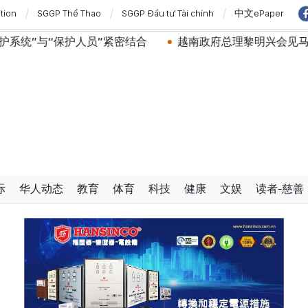
ition
SGGP Thể Thao
SGGP Đầu tư Tài chính
中文ePaper
”紧密结合
越南政府总理黎明兴会见马来西亚国防部长
际
华人动态
教育
体育
科技
健康
文娱
读者-慈善