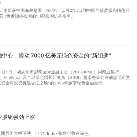
0
近更新获中国海关总署（GACC）认可对出口到中国的菠萝蜜和榴莲开
黄O色素指标检测的50家检测机构名单。
中心：撬动 7000 亿美元绿色资金的“新钥匙”
0
月6日，胡志明市越南国际金融中心（VIFC-HCMC）同南亚银行
nk）、FiinGroup 及全球绿色增长研究所（GGGI）越南办事处在胡志明市共
色资金与投资机遇交汇之地”的2026年越南绿色金融会议。
业股组强劲上涨
p 集团股组大幅下跌，但 VN-Index 指数仍收在绿色。