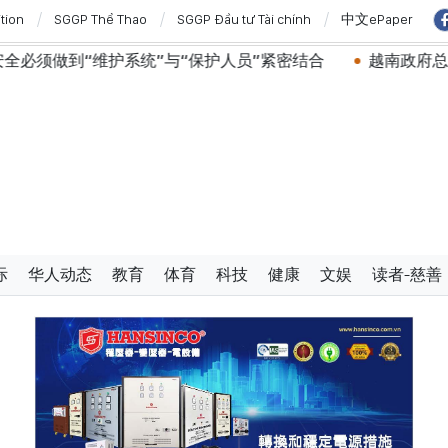
ition
SGGP Thể Thao
SGGP Đầu tư Tài chính
中文ePaper
护系统”与“保护人员”紧密结合
越南政府总理黎明兴会见马
际
华人动态
教育
体育
科技
健康
文娱
读者-慈善