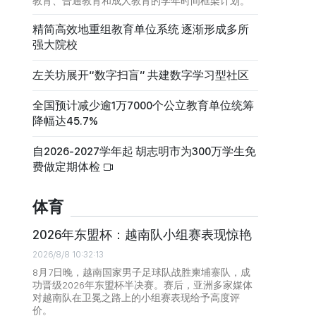
教育、普通教育和成人教育的学年时间框架计划。
精简高效地重组教育单位系统 逐渐形成多所
强大院校
左关坊展开“数字扫盲” 共建数字学习型社区
全国预计减少逾1万7000个公立教育单位统筹
降幅达45.7%
自2026-2027学年起 胡志明市为300万学生免
费做定期体检
体育
2026年东盟杯：越南队小组赛表现惊艳
2026/8/8 10:32:13
8月7日晚，越南国家男子足球队战胜柬埔寨队，成
功晋级2026年东盟杯半决赛。赛后，亚洲多家媒体
对越南队在卫冕之路上的小组赛表现给予高度评
价。