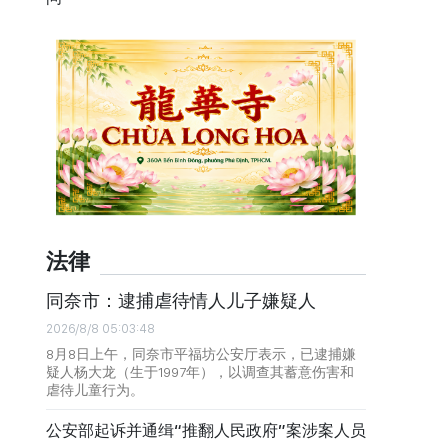
法律
同奈市：逮捕虐待情人儿子嫌疑人
2026/8/8 05:03:48
8月8日上午，同奈市平福坊公安厅表示，已逮捕嫌
疑人杨大龙（生于1997年），以调查其蓄意伤害和
虐待儿童行为。
公安部起诉并通缉“推翻人民政府”案涉案人员