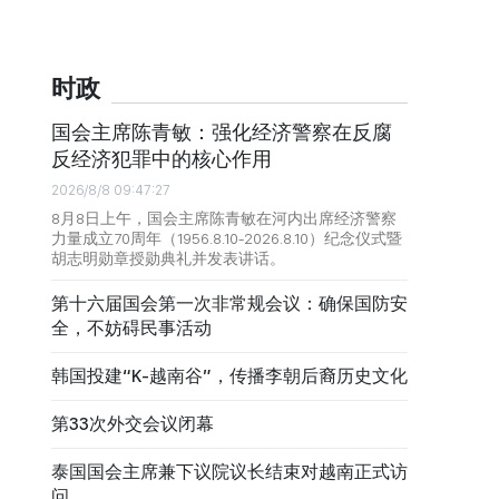
时政
国会主席陈青敏：强化经济警察在反腐
反经济犯罪中的核心作用
2026/8/8 09:47:27
8月8日上午，国会主席陈青敏在河内出席经济警察
力量成立70周年（1956.8.10-2026.8.10）纪念仪式暨
胡志明勋章授勋典礼并发表讲话。
第十六届国会第一次非常规会议：确保国防安
全，不妨碍民事活动
韩国投建“K-越南谷”，传播李朝后裔历史文化
第33次外交会议闭幕
泰国国会主席兼下议院议长结束对越南正式访
问