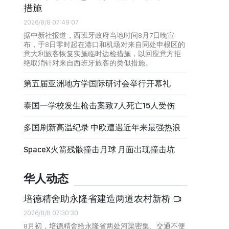
措施
2026/8/8 07:49:07
据中新社报道，西班牙政府当地时间8月7日晚宣
布，于8日零时起在港口和机场对来自同处申根区的
意大利旅客恢复实施临时边检措施，以回应意方拒
绝取消针对来自西班牙旅客的类似措施。
第五届亚洲地方学国际研讨会举行开幕礼
泰国一学校发生枪击案致7人死亡15人受伤
多国刷新高温纪录 中欧遭遇近年来最强热浪
SpaceX火箭残骸撞击月球 月面出现撞击坑
华人动态
培德精舍助永隆省建造两道农村新桥
2026/8/8 07:30:30
8月初，培德精舍给永隆省两处河渠密集、交通不便