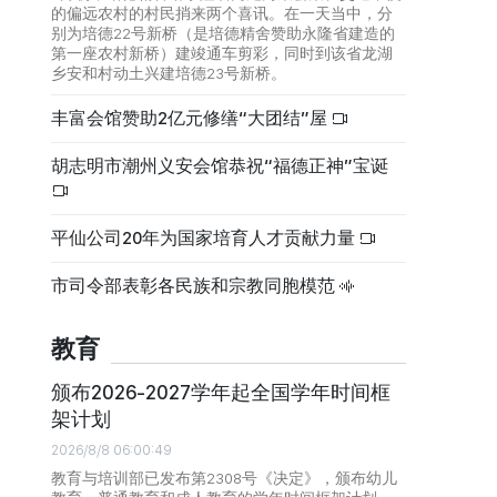
的偏远农村的村民捎来两个喜讯。在一天当中，分
别为培德22号新桥（是培德精舍赞助永隆省建造的
第一座农村新桥）建竣通车剪彩，同时到该省龙湖
乡安和村动土兴建培德23号新桥。
丰富会馆赞助2亿元修缮“大团结”屋
胡志明市潮州义安会馆恭祝“福德正神”宝诞
平仙公司20年为国家培育人才贡献力量
市司令部表彰各民族和宗教同胞模范
教育
颁布2026-2027学年起全国学年时间框
架计划
2026/8/8 06:00:49
教育与培训部已发布第2308号《决定》，颁布幼儿