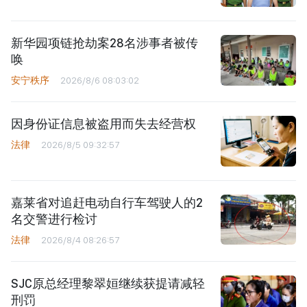
新华园项链抢劫案28名涉事者被传
唤
安宁秩序
2026/8/6 08:03:02
因身份证信息被盗用而失去经营权
法律
2026/8/5 09:32:57
嘉莱省对追赶电动自行车驾驶人的2
名交警进行检讨
法律
2026/8/4 08:26:57
SJC原总经理黎翠姮继续获提请减轻
刑罚