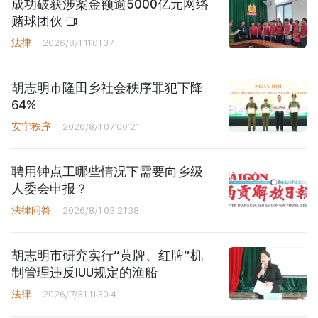
成功破获涉案金额逾5000亿元网络
赌球团伙
法律
2026/8/1 11:01:37
胡志明市隆田乡社会秩序罪犯下降
64%
安宁秩序
2026/8/1 07:00:21
聘用钟点工哪些情况下需要向乡级
人委会申报？
法律问答
2026/8/1 03:21:38
胡志明市研究实行“黄牌、红牌”机
制管理违反IUU规定的渔船
法律
2026/7/31 11:30:41