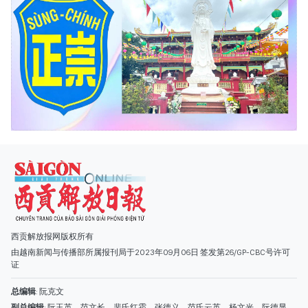
西贡解放报网版权所有
由越南新闻与传播部所属报刊局于2023年09月06日 签发第26/GP-CBC号许可
证
总编辑
: 阮克文
副总编辑
: 阮玉英、范文长、裴氏红霜、张德义、范氏云英、杨文光、阮德显、
阮克强、陈嘉宝
主编
: 阮玉英
社址
: 胡志明市棋盘坊阮氏明开街432-434号
总台
: (028) 39294091 - 转 060
热线
: 096.558.1888
编辑部
: (028) 39294092 - 转 060
电子信箱
: hoavan@sggp.org.vn; quangcaohoavan09@gmail.com
广告部