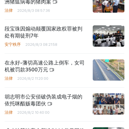
洲猪瘟病毒的猪肉案
法律
2026/8/3 08:57:36
段宝珠因煽动颠覆国家政权罪被判
处有期徒刑7年
安宁秩序
2026/8/3 08:21:58
在永好-藩切高速公路上倒车，女司
机被罚款3500万元
法律
2026/8/2 11:20:00
胡志明市公安侦破伪装成电子烟的
依托咪酯贩毒团伙
法律
2026/8/2 10:40:00