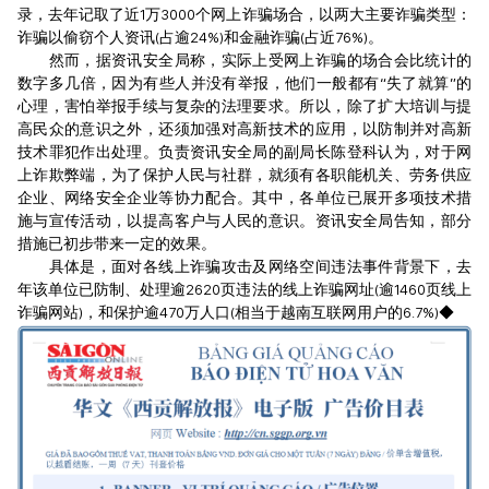
录，去年记取了近1万3000个网上诈骗场合，以两大主要诈骗类型：
诈骗以偷窃个人资讯(占逾24%)和金融诈骗(占近76%)。
然而，据资讯安全局称，实际上受网上诈骗的场合会比统计的
数字多几倍，因为有些人并没有举报，他们一般都有“失了就算”的
心理，害怕举报手续与复杂的法理要求。所以，除了扩大培训与提
高民众的意识之外，还须加强对高新技术的应用，以防制并对高新
技术罪犯作出处理。负责资讯安全局的副局长陈登科认为，对于网
上诈欺弊端，为了保护人民与社群，就须有各职能机关、劳务供应
企业、网络安全企业等协力配合。其中，各单位已展开多项技术措
施与宣传活动，以提高客户与人民的意识。资讯安全局告知，部分
措施已初步带来一定的效果。
具体是，面对各线上诈骗攻击及网络空间违法事件背景下，去
年该单位已防制、处理逾2620页违法的线上诈骗网址(逾1460页线上
诈骗网站)，和保护逾470万人口(相当于越南互联网用户的6.7%)◆