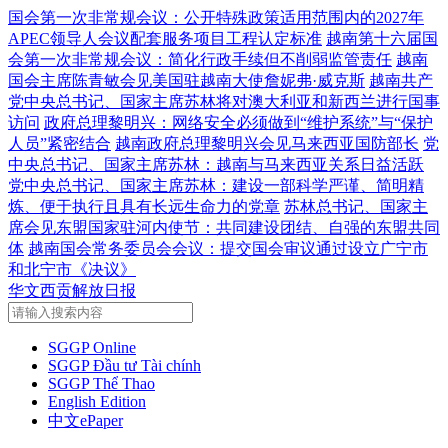
国会第一次非常规会议：公开特殊政策适用范围内的2027年
APEC领导人会议配套服务项目工程认定标准
越南第十六届国
会第一次非常规会议：简化行政手续但不削弱监管责任
越南
国会主席陈青敏会见美国驻越南大使詹妮弗·威克斯
越南共产
党中央总书记、国家主席苏林将对澳大利亚和新西兰进行国事
访问
政府总理黎明兴：网络安全必须做到“维护系统”与“保护
人员”紧密结合
越南政府总理黎明兴会见马来西亚国防部长
党
中央总书记、国家主席苏林：越南与马来西亚关系日益活跃
党中央总书记、国家主席苏林：建设一部科学严谨、简明精
炼、便于执行且具有长远生命力的党章
苏林总书记、国家主
席会见东盟国家驻河内使节：共同建设团结、自强的东盟共同
体
越南国会常务委员会会议：提交国会审议通过设立广宁市
和北宁市《决议》
华文西贡解放日报
SGGP Online
SGGP Đầu tư Tài chính
SGGP Thể Thao
English Edition
中文ePaper