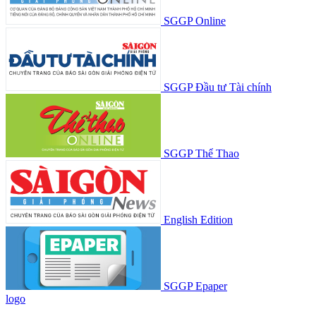
SGGP Online
SGGP Đầu tư Tài chính
SGGP Thể Thao
English Edition
SGGP Epaper
logo