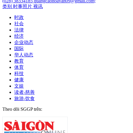
(028) 38334185
quangcaohoavan09@gmail.com;
类别
时事照片
视讯
时政
社会
法律
经济
企业动态
国际
华人动态
教育
体育
科技
健康
文娱
读者-慈善
旅游-饮食
Theo dõi SGGP trên: