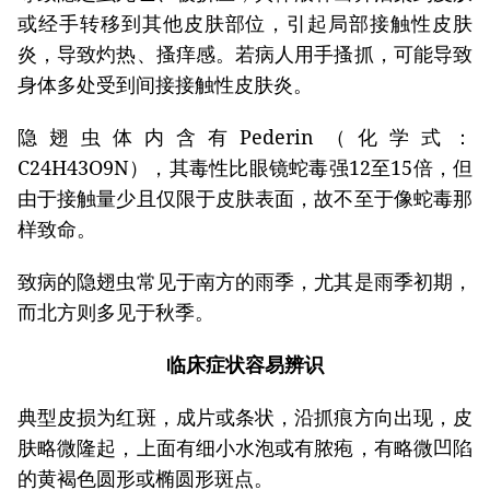
或经手转移到其他皮肤部位，引起局部接触性皮肤
炎，导致灼热、搔痒感。若病人用手搔抓，可能导致
身体多处受到间接接触性皮肤炎。
隐翅虫体内含有Pederin（化学式：
C24H43O9N），其毒性比眼镜蛇毒强12至15倍，但
由于接触量少且仅限于皮肤表面，故不至于像蛇毒那
样致命。
致病的隐翅虫常见于南方的雨季，尤其是雨季初期，
而北方则多见于秋季。
临床症状容易辨识
典型皮损为红斑，成片或条状，沿抓痕方向出现，皮
肤略微隆起，上面有细小水泡或有脓疱，有略微凹陷
的黄褐色圆形或椭圆形斑点。