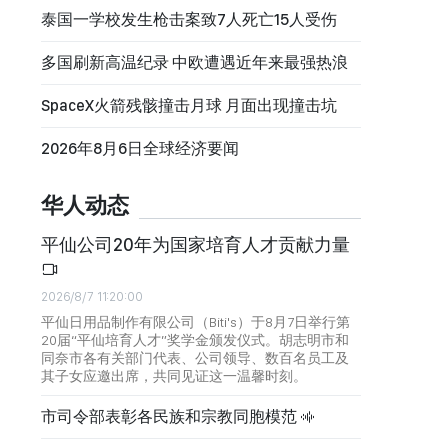
泰国一学校发生枪击案致7人死亡15人受伤
多国刷新高温纪录 中欧遭遇近年来最强热浪
SpaceX火箭残骸撞击月球 月面出现撞击坑
2026年8月6日全球经济要闻
华人动态
平仙公司20年为国家培育人才贡献力量
2026/8/7 11:20:00
平仙日用品制作有限公司（Biti's）于8月7日举行第
20届“平仙培育人才”奖学金颁发仪式。胡志明市和
同奈市各有关部门代表、公司领导、数百名员工及
其子女应邀出席，共同见证这一温馨时刻。
市司令部表彰各民族和宗教同胞模范