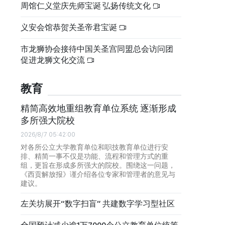
周馆仁义堂庆先师宝诞 弘扬传统文化
义安会馆恭贺关圣帝君宝诞
市龙狮协会接待中国关圣宫同盟总会访问团
促进龙狮文化交流
教育
精简高效地重组教育单位系统 逐渐形成
多所强大院校
2026/8/7 05:42:00
对各所公立大学教育单位和职技教育单位进行安
排、精简一事不仅是功能、流程和管理方式的重
组，更旨在形成多所强大的院校。围绕这一问题，
《西贡解放报》谨介绍各位专家和管理者的意见与
建议。
左关坊展开“数字扫盲” 共建数字学习型社区