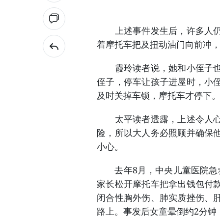
上述事件发生后，许多人仍感
着摩托车把及扭动油门向前冲
霞玲读者说，她和小侄子也曾
侄子，停车让孩子进屋时，小
及时关掉车锁，摩托车才停下
太平读者透露，上述令人心碎
险，所以大人务必照顾并确保
小心。
去年8月，中央儿童医院急救-
家长松开摩托车把拿出钱包付
闭合性胸外伤、肺实质挫伤、
路上。事发后女童晕倒约2分钟