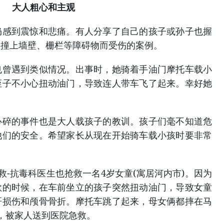
大人粗心和主观
到震惊和悲痛。有人分享了自己的孩子或孙子也握
，撞上墙壁、栅栏等障碍物而受伤的案例。
遇到类似情况。出事时，她骑着手油门摩托车载小
侄子不小心扭动油门，导致连人带车飞了起来。幸好她
。
的事件也是大人载孩子的教训。孩子们毫不知道危
他们的安全。希望家长从现在开始骑车载小孩时要非常
抗毒科医生也抢救一名4岁女童(寓居河内市)。因为
款的时候，在车前坐立的孩子突然扭动油门，导致女童
肝损伤和颅骨骨折。摩托车跳了起来，母女俩都摔在马
，被家人送到医院急救。