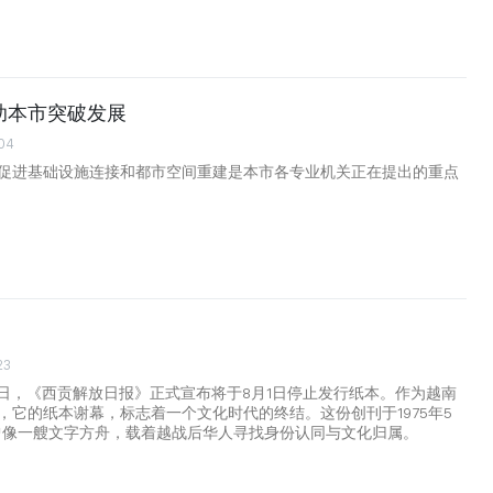
助本市突破发展
:04
促进基础设施连接和都市空间重建是本市各专业机关正在提出的重点
23
22日，《西贡解放日报》正式宣布将于8月1日停止发行纸本。作为越南
，它的纸本谢幕，标志着一个文化时代的终结。这份创刊于1975年5
曾像一艘文字方舟，载着越战后华人寻找身份认同与文化归属。