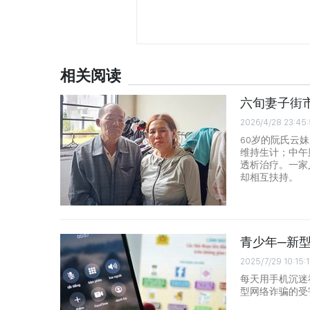
相关阅读
六旬妻子街
2026/4/28 23:45:
60岁的阮氏云妹（
维持生计；中午
透析治疗。一家
却相互扶持。
青少年─新
2025/7/29 10:15:
每天用手机沉迷
型网络诈骗的受