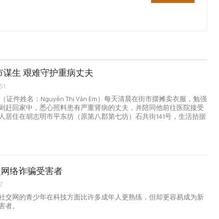
市谋生 艰难守护重病丈夫
51
证件姓名：Nguyễn Thị Vân Em）每天清晨在街市摆摊卖衣服，勉强
则赶回家中，悉心照料患有严重肾病的丈夫，并陪同他前往医院接受
人居住在胡志明市平东坊（原第八郡第七坊）石共街141号，生活拮据
型网络诈骗受害者
17
社交网的青少年在科技方面比许多成年人更熟练，但却更容易成为新
害者。