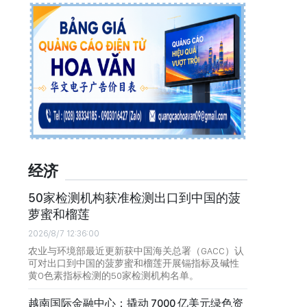
经济
50家检测机构获准检测出口到中国的菠
萝蜜和榴莲
2026/8/7 12:36:00
农业与环境部最近更新获中国海关总署（GACC）认
可对出口到中国的菠萝蜜和榴莲开展镉指标及碱性
黄O色素指标检测的50家检测机构名单。
越南国际金融中心：撬动 7000 亿美元绿色资