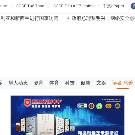
ition
SGGP Thể Thao
SGGP Đầu tư Tài chính
中文ePaper
进行国事访问
政府总理黎明兴：网络安全必须做到“维护系
际
华人动态
教育
体育
科技
健康
文娱
读者-慈善