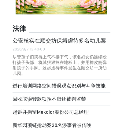
法律
公安核实在顺交坊保姆虐待多名幼儿案
2026/8/7 13:40:00
尽管孩子们哭得上气不接下气，该名妇女仍连续殴
打孩子头部、将其狠狠摔在地板上，并用橡皮筋弹
射孩子的手脚。这起虐待事件发生在顺交坊一所幼
儿园。
进行培训网络空间错误观点识别与斗争技能
因收取误转款项拒不归还被判监禁
起诉并拘留Mekolor股份公司总经理
新华园项链抢劫案28名涉事者被传唤