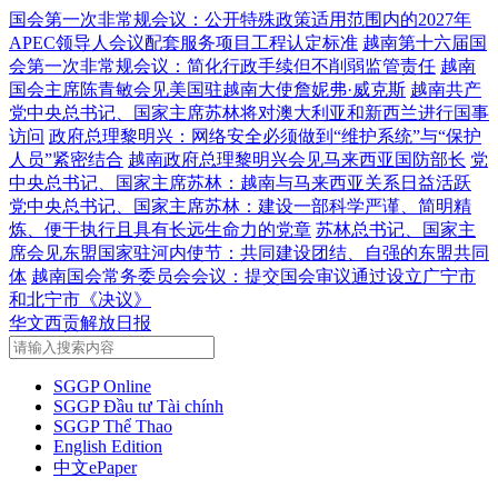
国会第一次非常规会议：公开特殊政策适用范围内的2027年
APEC领导人会议配套服务项目工程认定标准
越南第十六届国
会第一次非常规会议：简化行政手续但不削弱监管责任
越南
国会主席陈青敏会见美国驻越南大使詹妮弗·威克斯
越南共产
党中央总书记、国家主席苏林将对澳大利亚和新西兰进行国事
访问
政府总理黎明兴：网络安全必须做到“维护系统”与“保护
人员”紧密结合
越南政府总理黎明兴会见马来西亚国防部长
党
中央总书记、国家主席苏林：越南与马来西亚关系日益活跃
党中央总书记、国家主席苏林：建设一部科学严谨、简明精
炼、便于执行且具有长远生命力的党章
苏林总书记、国家主
席会见东盟国家驻河内使节：共同建设团结、自强的东盟共同
体
越南国会常务委员会会议：提交国会审议通过设立广宁市
和北宁市《决议》
华文西贡解放日报
SGGP Online
SGGP Đầu tư Tài chính
SGGP Thể Thao
English Edition
中文ePaper